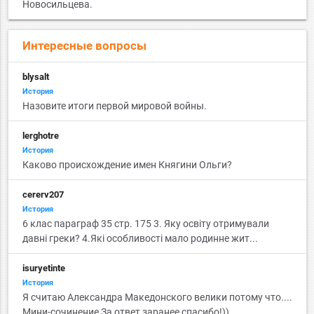
Новосильцева.
Интересные вопросы
blysalt
История
Назовите итоги первой мировой войны.
lerghotre
История
Каково происхождение имен Княгини Ольги?
cererv207
История
6 клас параграф 35 стр. 175 3. Яку освіту отримували
давні греки? 4.Які особливості мало родинне жит...
isuryetinte
История
Я считаю Александра Македонского велики потому что....
Мини-сочинение За ответ заранее спасибо!))