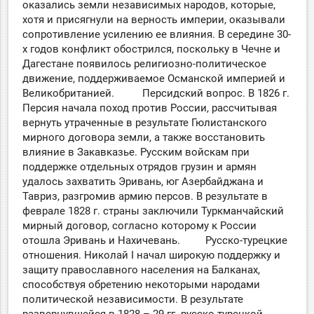
оказались земли независимых народов, которые,
хотя и присягнули на верность империи, оказывали
сопротивление усилению ее влияния. В середине 30-
х годов конфликт обострился, поскольку в Чечне и
Дагестане появилось религиозно-политическое
движение, поддерживаемое Османской империей и
Великобританией. Персидский вопрос. В 1826 г.
Персия начала поход против России, рассчитывая
вернуть утраченные в результате Гюлистанского
мирного договора земли, а также восстановить
влияние в Закавказье. Русским войскам при
поддержке отдельных отрядов грузин и армян
удалось захватить Эривань, юг Азербайджана и
Тавриз, разгромив армию персов. В результате в
феврале 1828 г. страны заключили Туркманчайский
мирный договор, согласно которому к России
отошла Эривань и Нахичевань. Русско-турецкие
отношения. Николай I начал широкую поддержку и
защиту православного населения на Балканах,
способствуя обретению некоторыми народами
политической независимости. В результате
развернувшейся в 1828 – 29 гг. русско-турецкой