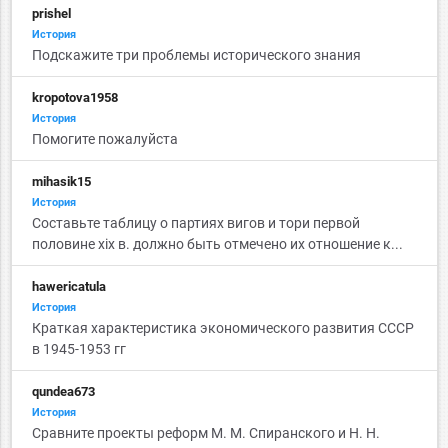
prishel
История
Подскажите три проблемы исторического знания
kropotova1958
История
Помогите пожалуйста
mihasik15
История
Cоставьте таблицу о партиях вигов и тори первой
половине xix в. должно быть отмечено их отношение к...
hawericatula
История
Краткая характеристика экономического развития СССР
в 1945-1953 гг
qundea673
История
Сравните проекты реформ М. М. Спиранского и Н. Н.