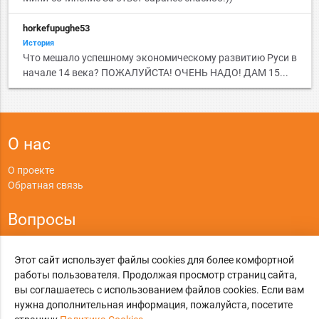
horkefupughe53
История
Что мешало успешному экономическому развитию Руси в
начале 14 века? ПОЖАЛУЙСТА! ОЧЕНЬ НАДО! ДАМ 15...
О нас
О проекте
Обратная связь
Вопросы
Правила
Этот сайт использует файлы cookies для более комфортной
Политика конфиденциальности
работы пользователя. Продолжая просмотр страниц сайта,
вы соглашаетесь с использованием файлов cookies. Если вам
©
Online-Otvet.ru
, 2012-2026
нужна дополнительная информация, пожалуйста, посетите
Этот сайт использует cookies
Политика Cookies
. Вы можете указать условия