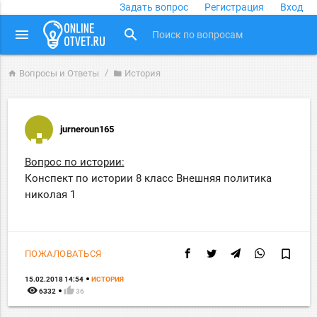
Задать вопрос
Регистрация
Вход
close
menu
search
Вопросы и Ответы
История
home
folder
jurneroun165
Вопрос по истории:
Конспект по истории 8 класс Внешняя политика
николая 1
bookmark_border
ПОЖАЛОВАТЬСЯ
15.02.2018 14:54
ИСТОРИЯ
remove_red_eye
thumb_up
6332
36