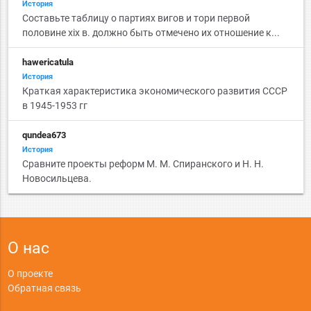
История
Cоставьте таблицу о партиях вигов и тори первой
половине xix в. должно быть отмечено их отношение к...
hawericatula
История
Краткая характеристика экономического развития СССР
в 1945-1953 гг
qundea673
История
Сравните проекты реформ М. М. Спиранского и Н. Н.
Новосильцева.
О нас
О проекте
Обратная связь