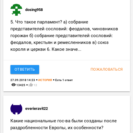
dosing958
5. Что такое парламент? а) собрание
представителей сословий: феодалов, чиновников
горожан б) собрание представителей сословий:
феодалов, крестьян и ремесленников в) союз
короля и церкви 6. Какое значе...
ОТВЕТИТЬ
ПОЖАЛОВАТЬСЯ
27.09.2018 14:23
ИСТОРИЯ
Есть 1 ответ
remove_red_eye
thumb_up
13425
12
everieravit22
Какие национальные гос-ва были созданы после
раздробленности Европы, их особенности?