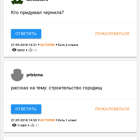
Кто придумал чернила?
ОТВЕТИТЬ
ПОЖАЛОВАТЬСЯ
27.09.2018 14:31
ИСТОРИЯ
Есть 2 ответа
remove_red_eye
thumb_up
2833
46
prtstzma
рассказ на тему: строительство городищ
ОТВЕТИТЬ
ПОЖАЛОВАТЬСЯ
27.09.2018 14:30
ИСТОРИЯ
Есть 1 ответ
remove_red_eye
thumb_up
11489
47