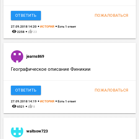
ОТВЕТИТЬ
ПОЖАЛОВАТЬСЯ
27.09.2018 14:20
ИСТОРИЯ
Есть 1 ответ
remove_red_eye
thumb_up
2258
23
jearns869
Географическое описание Финикии
ОТВЕТИТЬ
ПОЖАЛОВАТЬСЯ
27.09.2018 14:19
ИСТОРИЯ
Есть 1 ответ
remove_red_eye
thumb_up
6521
8
waitsow723