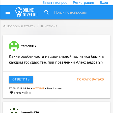
Задать вопрос
Регистрация
Вход
close
menu
search
Вопросы и Ответы
История
home
folder
farnon317
Какие особенности национальной политики были в
каждом государстве, при правлении Александра 2 ?
ОТВЕТИТЬ
ПОЖАЛОВАТЬСЯ
27.09.2018 14:36
ИСТОРИЯ
Есть 1 ответ
remove_red_eye
thumb_up
17668
48
bercotht670