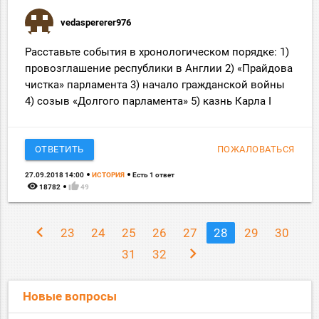
vedaspererer976
Расставьте события в хронологическом порядке: 1)
провозглашение республики в Англии 2) «Прайдова
чистка» парламента 3) начало гражданской войны
4) созыв «Долгого парламента» 5) казнь Карла I
ОТВЕТИТЬ
ПОЖАЛОВАТЬСЯ
27.09.2018 14:00
ИСТОРИЯ
Есть 1 ответ
remove_red_eye
thumb_up
18782
49
chevron_left
23
24
25
26
27
28
29
30
chevron_right
31
32
Новые вопросы