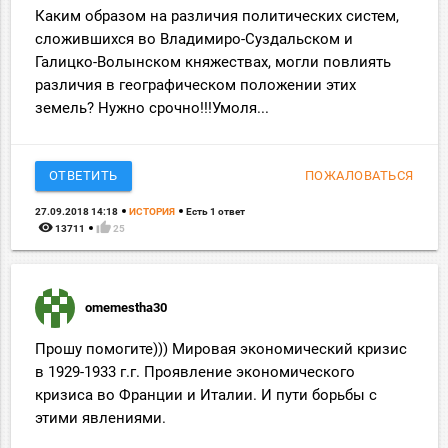
Каким образом на различия политических систем,
сложившихся во Владимиро-Суздальском и
Галицко-Волынском княжествах, могли повлиять
различия в географическом положении этих
земель? Нужно срочно!!!Умоля...
ОТВЕТИТЬ
ПОЖАЛОВАТЬСЯ
27.09.2018 14:18
ИСТОРИЯ
Есть 1 ответ
remove_red_eye
thumb_up
13711
25
omemestha30
Прошу помогите))) Мировая экономический кризис
в 1929-1933 г.г. Проявление экономического
кризиса во Франции и Италии. И пути борьбы с
этими явлениями.