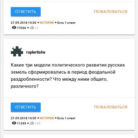
ОТВЕТИТЬ
ПОЖАЛОВАТЬСЯ
27.09.2018 14:02
ИСТОРИЯ
Есть 1 ответ
remove_red_eye
thumb_up
17036
12
roplertishe
Какие три модели политического развития русских
земель сформировались в период феодальной
раздробленности? Что между ними общего,
различного?
ОТВЕТИТЬ
ПОЖАЛОВАТЬСЯ
27.09.2018 14:00
ИСТОРИЯ
Есть 1 ответ
remove_red_eye
thumb_up
11349
199