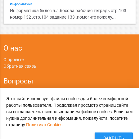
Информатика
Информатика 5клсс л.л.босова рабочия тетрадь стр.103
номер 132 .стр.104 задание 133 .помогите пожалу...
О нас
О проекте
Обратная связь
Вопросы
Правила
Этот сайт использует файлы cookies для более комфортной
Политика конфиденциальности
работы пользователя. Продолжая просмотр страниц сайта,
вы соглашаетесь с использованием файлов cookies. Если вам
©
Online-Otvet.ru
, 2012-2026
нужна дополнительная информация, пожалуйста, посетите
страницу
Политика Cookies
.
Этот сайт использует cookies
Политика Cookies
. Вы можете указать условия
хранения и доступ к cookies в своем браузере.
ЗАКРЫТЬ