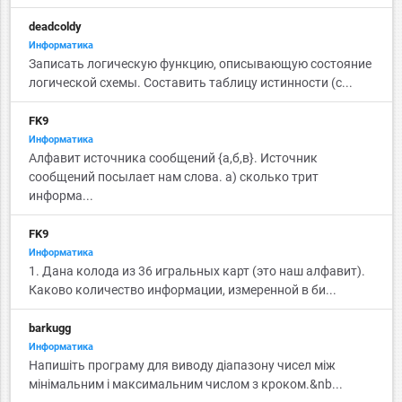
deadcoldy
Информатика
Записать логическую функцию, описывающую состояние
логической схемы. Составить таблицу истинности (с...
FK9
Информатика
Алфавит источника сообщений {а,б,в}. Источник
сообщений посылает нам слова. а) сколько трит
информа...
FK9
Информатика
1. Дана колода из 36 игральных карт (это наш алфавит).
Каково количество информации, измеренной в би...
barkugg
Информатика
Напишіть програму для виводу діапазону чисел між
мінімальним і максимальним числом з кроком.&nb...