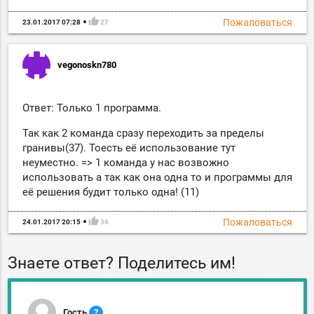
thumb_up
Пожаловаться
23.01.2017 07:28
27
vegonoskn780
Ответ: Только 1 программа.
Так как 2 команда сразу переходить за пределы
гранивы(37). Тоесть её использование тут
неуместно. => 1 команда у нас возвожно
использовать а так как она одна то и программы для
её решения будит только одна! (11)
thumb_up
Пожаловаться
24.01.2017 20:15
36
Знаете ответ? Поделитесь им!
Гость
?