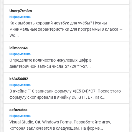
Userp7rm3m
Информатика
Как выбрать хороший ноутбук для учёбы? Нужны
минимальные характеристики для программы 8 класса —
Wo...
lolimoon4a
Информатика
Определите количество ненулевых цифр в
девятеричной записи числа: 2*729³³³+2*...
k63454482
Информатика
В ячейке F10 записали формулу =(E5-D4)*C7. После этого
формулу скопировали в ячейку D8, G11, Е7. Как...
aefazudca
Информатика
Visual Studio, C#, Windows Forms. Разработайте игру,
которая заключается в следующем. На форме...