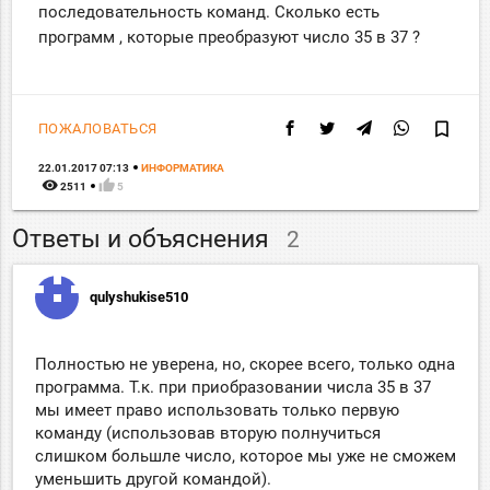
последовательность команд. Сколько есть
программ , которые преобразуют число 35 в 37 ?
bookmark_border
ПОЖАЛОВАТЬСЯ
22.01.2017 07:13
ИНФОРМАТИКА
remove_red_eye
thumb_up
2511
5
Ответы и объяснения
2
qulyshukise510
Полностью не уверена, но, скорее всего, только одна
программа. Т.к. при приобразовании числа 35 в 37
мы имеет право использовать только первую
команду (использовав вторую полнучиться
слишком большле число, которое мы уже не сможем
уменьшить другой командой).