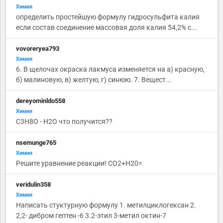
Химия
определить простейшую формулу гидросульфита калия
если состав соединение массовая доля калия 54,2% с...
vovoreryea793
Химия
6. В щелочах окраска лакмуса изменяется на а) красную,
б) малиновую, в) желтую, г) синюю. 7. Вещест...
dereyominldo558
Химия
C3H8O - H2O что получится??
nsemunge765
Химия
Решите уравнение реакции! CO2+H20=
veridulin358
Химия
Написать стуктурную формулу 1. метилциклогексан 2.
2,2- дибром гептен -6 3.2-этил 3-метил октин-7