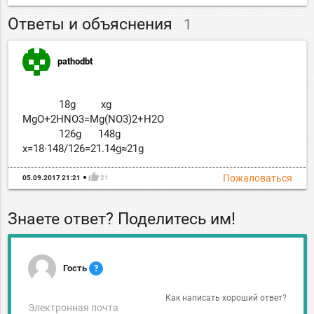
Ответы и объяснения
1
pathodbt
18g xg
MgO+2HNO3=Mg(NO3)2+H2O
126g 148g
x=18·148/126=21.14g≈21g
thumb_up
Пожаловаться
05.09.2017 21:21
21
Знаете ответ? Поделитесь им!
Гость
?
Как написать хороший ответ?
Электронная почта