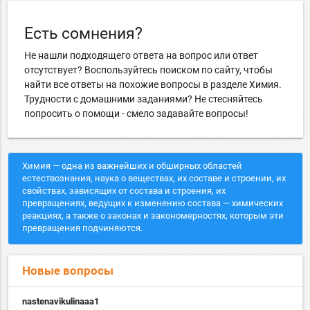
Есть сомнения?
Не нашли подходящего ответа на вопрос или ответ
отсутствует? Воспользуйтесь поиском по сайту, чтобы
найти все ответы на похожие вопросы в разделе Химия.
Трудности с домашними заданиями? Не стесняйтесь
попросить о помощи - смело задавайте вопросы!
Химия — одна из важнейших и обширных областей
естествознания, наука о веществах, их составе и строении, их
свойствах, зависящих от состава и строения, их
превращениях, ведущих к изменению состава — химических
реакциях, а также о законах и закономерностях, которым эти
превращения подчиняются.
Новые вопросы
nastenavikulinaaa1