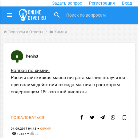
Задать вопрос
Регистрация
Вход
close
menu
search
Вопросы и Ответы
Химия
home
folder
henin3
Вопрос по химии:
Рассчитайте какая масса нитрата магния получится
при взаимодействии оксида магния с раствором
содержащим 18г азотной кислоты
bookmark_border
ПОЖАЛОВАТЬСЯ
04.09.2017 04:43
ХИМИЯ
remove_red_eye
thumb_up
13187
32