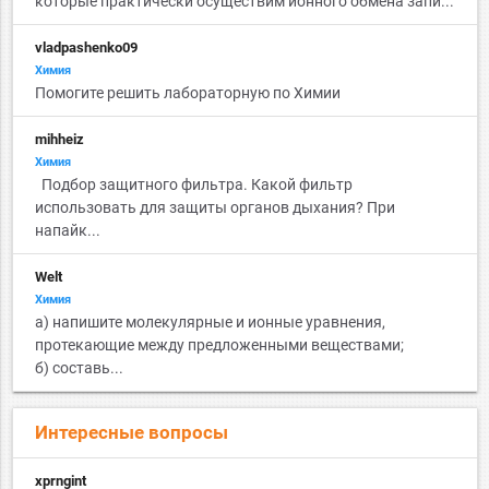
которые практически осуществим ионного обмена запи...
vladpashenko09
Химия
Помогите решить лабораторную по Химии
mihheiz
Химия
Подбор защитного фильтра. Какой фильтр
использовать для защиты органов дыхания? При
напайк...
Welt
Химия
а) напишите молекулярные и ионные уравнения,
протекающие между предложенными веществами;
б) составь...
Интересные вопросы
xprngint