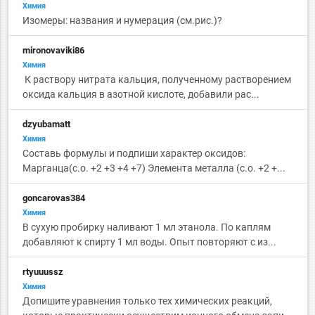
Химия
Изомеры: названия и нумерация (см.рис.)?
mironovaviki86
Химия
К раствору нитрата кальция, полученному растворением
оксида кальция в азотной кислоте, добавили рас...
dzyubamatt
Химия
Составь формулы и подпиши характер оксидов:
Марганца(с.о. +2 +3 +4 +7) Элемента металла (с.о. +2 +...
goncarovas384
Химия
В сухую пробирку наливают 1 мл этанола. По каплям
добавляют к спирту 1 мл воды. Опыт повторяют с из...
rtyuuussz
Химия
Допишите уравнения только тех химических реакций,