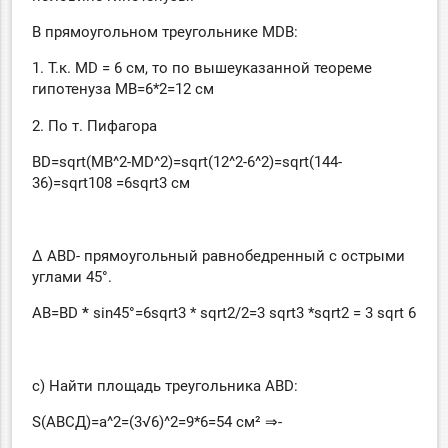
В прямоугольном треугольнике MDB:
1. Т.к. MD = 6 см, то по вышеуказанной теореме
гипотенуза MB=6*2=12 см
2. По т. Пифагора
BD=sqrt(MB^2-MD^2)=sqrt(12^2-6^2)=sqrt(144-
36)=sqrt108 =6sqrt3 см
∆ АВD- прямоугольный равнобедренный с острыми
углами 45°.
АВ=ВD
*
sin45°=6sqrt3 * sqrt2/2=3 sqrt3 *sqrt2 = 3 sqrt 6
c) Найти площадь треугольника ABD:
S(АВСД)=a^2=(3√6)^2=9*6=54 см² ⇒-