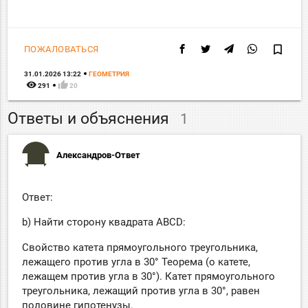
bookmark_border
ПОЖАЛОВАТЬСЯ
31.01.2026 13:22
ГЕОМЕТРИЯ
remove_red_eye
thumb_up
291
20
Ответы и объяснения
1
Александров-Ответ
Ответ:
b) Найти сторону квадрата ABCD:
Свойство катета прямоугольного треугольника,
лежащего против угла в 30° Теорема (о катете,
лежащем против угла в 30°). Катет прямоугольного
треугольника, лежащий против угла в 30°, равен
половине гипотенузы.