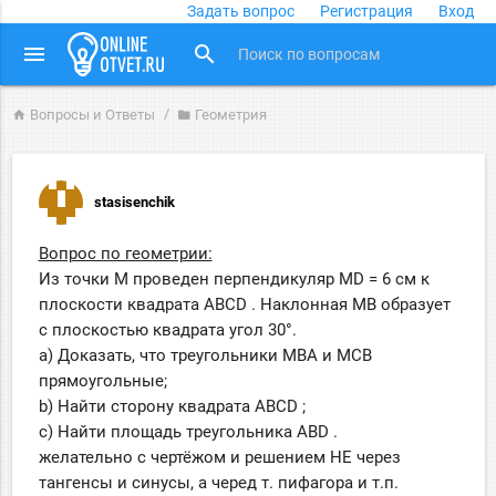
Задать вопрос
Регистрация
Вход
close
menu
search
Вопросы и Ответы
Геометрия
home
folder
stasisenchik
Вопрос по геометрии:
Из точки M проведен перпендикуляр MD = 6 см к
плоскости квадрата ABCD . Наклонная MB образует
с плоскостью квадрата угол 30°.
a) Доказать, что треугольники MBA и MCB
прямоугольные;
b) Найти сторону квадрата ABCD ;
c) Найти площадь треугольника ABD .
желательно с чертёжом и решением НЕ через
тангенсы и синусы, а черед т. пифагора и т.п.