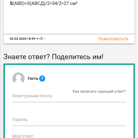
S
(АВD)=Ѕ(АВСД)/2=54/2=27 см²
thumb_up
Пожаловаться
02.02.2026 18:59
1
Знаете ответ? Поделитесь им!
Гость
?
Как написать хороший ответ?
Электронная почта
Пароль
Мой ответ