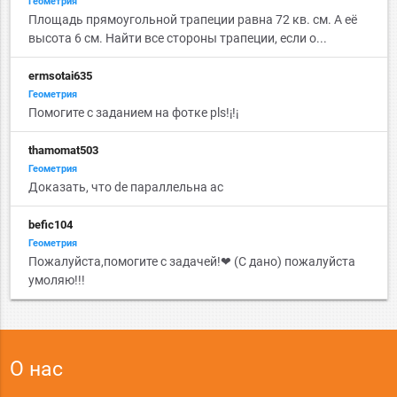
Геометрия
Площадь прямоугольной трапеции равна 72 кв. см. А её
высота 6 см. Найти все стороны трапеции, если о...
ermsotai635
Геометрия
Помогите с заданием на фотке pls!¡!¡
thamomat503
Геометрия
Доказать, что de параллельна ас
befic104
Геометрия
Пожалуйста,помогите с задачей!❤ (С дано) пожалуйста
умоляю!!!
О нас