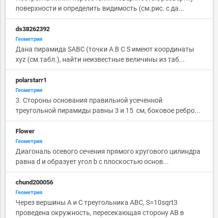
поверхности и определить видимость (см.рис. с да...
ds38262392
Геометрия
Дана пирамида SABC (точки А B C S имеют координаты
xyz (см.табл.), найти неизвестные величины из таб...
polarstarr1
Геометрия
3. Стороны основания правильной усеченной
треугольной пирамиды равны 3 и 15 см, боковое ребро...
Flower
Геометрия
Диагональ осевого сечения прямого кругового цилиндра
равна d и образует угол b с плоскостью основ...
chund200056
Геометрия
Через вершины A и C треугольника ABC, S=10sqrt3
проведена окружность, пересекающая сторону AB в