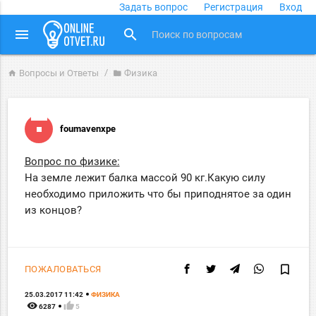
Задать вопрос
Регистрация
Вход
close
menu
search
Вопросы и Ответы
Физика
home
folder
foumavenxpe
Вопрос по физике:
На земле лежит балка массой 90 кг.Какую силу
необходимо приложить что бы приподнятое за один
из концов?
bookmark_border
ПОЖАЛОВАТЬСЯ
25.03.2017 11:42
ФИЗИКА
remove_red_eye
thumb_up
6287
5