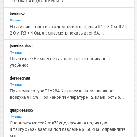
ТОКОМ НАХОДЯЩИЙСЯ В...
kevas62
Физика
Найти силы тока в каждом резисторе, если R1 = 3 Oм, R2 =
2 Ом, R3 = 4 Ом, а амперметр показывает 6А....
jountineuin51
Физика
Поиогитеее Не могу не как понять что написано в
учебнике
doreregh88
Физика
При температуре Т1=284 К относительная влажность
воздуха 81,5%. При какой температуре Т2 влажность э...
quapldeaslo5
Физика
Спортсмен массой m=70кг,удерживая поднятую
штангу,оказывает на пол давление p=50кПа , опредилите
мас...