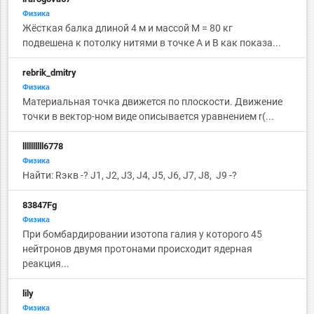
Физика
Жёсткая балка длиной 4 м и массой M = 80 кг
подвешена к потолку нитями в точке А и B как показа...
rebrik_dmitry
Физика
Материальная точка движется по плоскости. Движение
точки в вектор-ном виде описывается уравнением r(...
llllllllll6778
Физика
Найти: Rэкв -? J1, J2, J3, J4, J5, J6, J7, J8, J9 -?
83847Fg
Физика
При бомбардировании изотопа галия у которого 45
нейтронов двумя протонами происходит ядерная
реакция...
lily
Физика