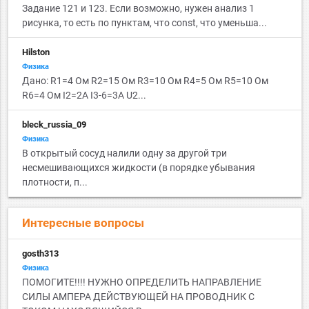
Задание 121 и 123. Если возможно, нужен анализ 1
рисунка, то есть по пунктам, что const, что уменьша...
Hilston
Физика
Дано: R1=4 Ом R2=15 Ом R3=10 Ом R4=5 Ом R5=10 Ом
R6=4 Ом I2=2А I3-6=3А U2...
bleck_russia_09
Физика
В открытый сосуд налили одну за другой три
несмешивающихся жидкости (в порядке убывания
плотности, п...
Интересные вопросы
gosth313
Физика
ПОМОГИТЕ!!!! НУЖНО ОПРЕДЕЛИТЬ НАПРАВЛЕНИЕ
СИЛЫ АМПЕРА ДЕЙСТВУЮЩЕЙ НА ПРОВОДНИК С