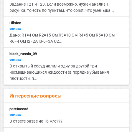
Задание 121 и 123. Если возможно, нужен анализ 1
рисунка, то есть по пунктам, что const, что уменьша...
Hilston
Физика
Дано: R1=4 Ом R2=15 Ом R3=10 Ом R4=5 Ом R5=10 Ом
R6=4 Ом I2=2А I3-6=3А U2...
bleck_russia_09
Физика
В открытый сосуд налили одну за другой три
несмешивающихся жидкости (в порядке убывания
плотности, п...
Интересные вопросы
patetuecad
Физика
В ответе разве не 16 м/с???