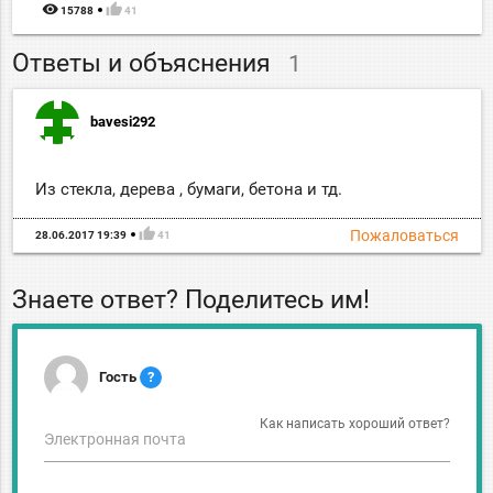
remove_red_eye
thumb_up
15788
41
Ответы и объяснения
1
bavesi292
Из стекла, дерева , бумаги, бетона и тд.
thumb_up
Пожаловаться
28.06.2017 19:39
41
Знаете ответ? Поделитесь им!
Гость
?
Как написать хороший ответ?
Электронная почта