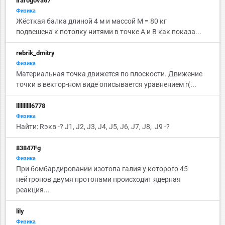
irarogova67
Физика
Жёсткая балка длиной 4 м и массой M = 80 кг
подвешена к потолку нитями в точке А и B как показа...
rebrik_dmitry
Физика
Материальная точка движется по плоскости. Движение
точки в вектор-ном виде описывается уравнением r(...
llllllllll6778
Физика
Найти: Rэкв -? J1, J2, J3, J4, J5, J6, J7, J8, J9 -?
83847Fg
Физика
При бомбардировании изотопа галия у которого 45
нейтронов двумя протонами происходит ядерная
реакция...
lily
Физика