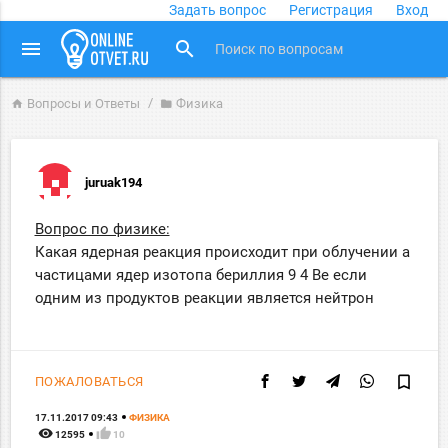
Задать вопрос
Регистрация
Вход
close
menu
search
Вопросы и Ответы
Физика
home
folder
juruak194
Вопрос по физике:
Какая ядерная реакция происходит при облучении а
частицами ядер изотопа бериллия 9 4 Be если
одним из продуктов реакции является нейтрон
bookmark_border
ПОЖАЛОВАТЬСЯ
17.11.2017 09:43
ФИЗИКА
remove_red_eye
thumb_up
12595
10