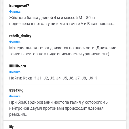
irarogova67
Физика
Жёсткая балка длиной 4 м и массой M = 80 кг
подвешена к потолку нитями в точке А и B как показа...
rebrik_dmitry
Физика
Материальная точка движется по плоскости. Движение
точки в вектор-ном виде описывается уравнением r(...
llllllllll6778
Физика
Найти: Rэкв -? J1, J2, J3, J4, J5, J6, J7, J8, J9 -?
83847Fg
Физика
При бомбардировании изотопа галия у которого 45
нейтронов двумя протонами происходит ядерная
реакция...
lily