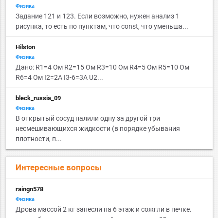
Физика
Задание 121 и 123. Если возможно, нужен анализ 1
рисунка, то есть по пунктам, что const, что уменьша...
Hilston
Физика
Дано: R1=4 Ом R2=15 Ом R3=10 Ом R4=5 Ом R5=10 Ом
R6=4 Ом I2=2А I3-6=3А U2...
bleck_russia_09
Физика
В открытый сосуд налили одну за другой три
несмешивающихся жидкости (в порядке убывания
плотности, п...
Интересные вопросы
raingn578
Физика
Дрова массой 2 кг занесли на 6 этаж и сожгли в печке.