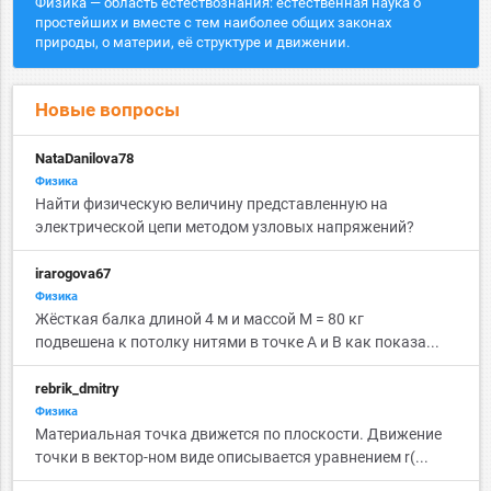
Физика — область естествознания: естественная наука о
простейших и вместе с тем наиболее общих законах
природы, о материи, её структуре и движении.
Новые вопросы
NataDanilova78
Физика
Найти физическую величину представленную на
электрической цепи методом узловых напряжений?
irarogova67
Физика
Жёсткая балка длиной 4 м и массой M = 80 кг
подвешена к потолку нитями в точке А и B как показа...
rebrik_dmitry
Физика
Материальная точка движется по плоскости. Движение
точки в вектор-ном виде описывается уравнением r(...