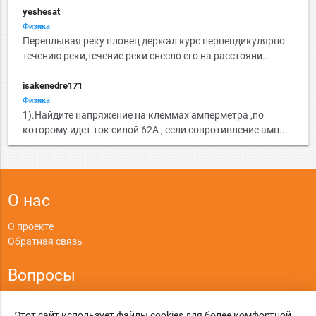
yeshesat
Физика
Переплывая реку пловец держал курс перпендикулярно
течению реки,течение реки снесло его на расстояни...
isakenedre171
Физика
1).Найдите напряжение на клеммах амперметра ,по
которому идет ток силой 62А , если сопротивление амп...
О нас
О проекте
Обратная связь
Вопросы
Правила
Этот сайт использует файлы cookies для более комфортной