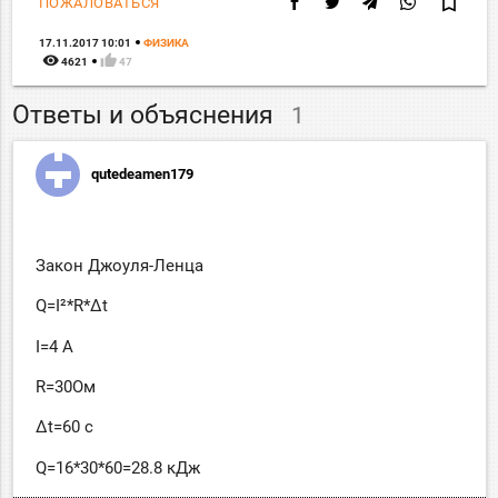
bookmark_border
ПОЖАЛОВАТЬСЯ
17.11.2017 10:01
ФИЗИКА
remove_red_eye
thumb_up
4621
47
Ответы и объяснения
1
qutedeamen179
Закон Джоуля-Ленца
Q=I²*R*Δt
I=4 A
R=30Ом
Δt=60 c
Q=16*30*60=28.8 кДж