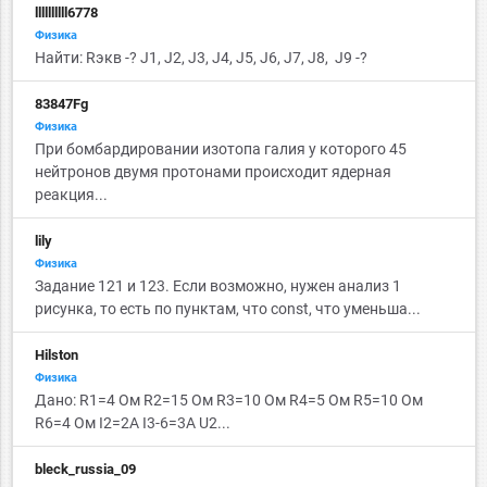
llllllllll6778
Физика
Найти: Rэкв -? J1, J2, J3, J4, J5, J6, J7, J8, J9 -?
83847Fg
Физика
При бомбардировании изотопа галия у которого 45
нейтронов двумя протонами происходит ядерная
реакция...
lily
Физика
Задание 121 и 123. Если возможно, нужен анализ 1
рисунка, то есть по пунктам, что const, что уменьша...
Hilston
Физика
Дано: R1=4 Ом R2=15 Ом R3=10 Ом R4=5 Ом R5=10 Ом
R6=4 Ом I2=2А I3-6=3А U2...
bleck_russia_09