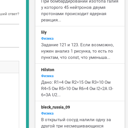
При бомбардировании изотопа галия
у которого 45 нейтронов двумя
протонами происходит ядерная
ший ответ?
реакция...
lily
Физика
Задание 121 и 123. Если возможно,
нужен анализ 1 рисунка, то есть по
пунктам, что const, что уменьша...
Hilston
Физика
Дано: R1=4 Ом R2=15 Ом R3=10 Ом
R4=5 Ом R5=10 Ом R6=4 Ом I2=2А I3-
6=3А U2...
bleck_russia_09
Физика
В открытый сосуд налили одну за
другой три несмешивающихся