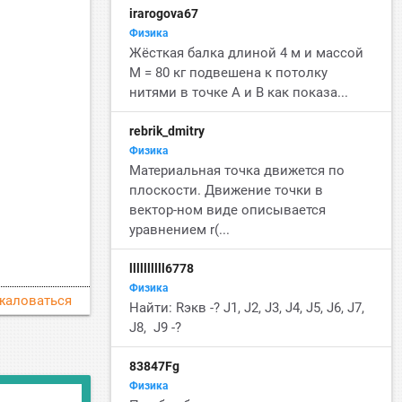
irarogova67
Физика
Жёсткая балка длиной 4 м и массой
M = 80 кг подвешена к потолку
нитями в точке А и B как показа...
rebrik_dmitry
Физика
Материальная точка движется по
плоскости. Движение точки в
вектор-ном виде описывается
уравнением r(...
llllllllll6778
Физика
жаловаться
Найти: Rэкв -? J1, J2, J3, J4, J5, J6, J7,
J8, J9 -?
83847Fg
Физика