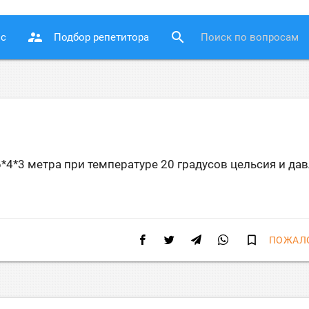
supervisor_account
search
ос
Подбор репетитора
*4*3 метра при температуре 20 градусов цельсия и да
bookmark_border
ПОЖАЛ