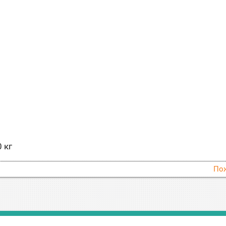
 кг
По