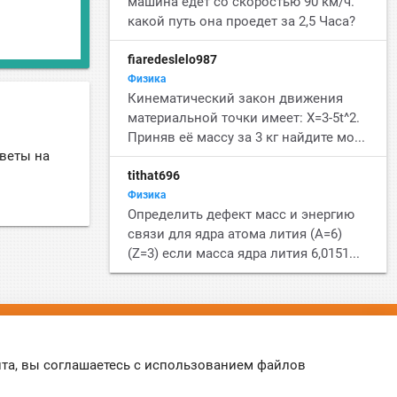
машина едет со скоростью 90 км/ч.
какой путь она проедет за 2,5 Часа?
fiaredeslelo987
Физика
Кинематический закон движения
материальной точки имеет: Х=3-5t^2.
Приняв её массу за 3 кг найдите мо...
тветы на
tithat696
Физика
Определить дефект масс и энергию
связи для ядра атома лития (А=6)
(Z=3) если масса ядра лития 6,0151...
©
Online-Otvet.ru
, 2012-2026
йта, вы соглашаетесь с использованием файлов
Этот сайт использует cookies
Политика Cookies
. Вы можете указать условия
хранения и доступ к cookies в своем браузере.