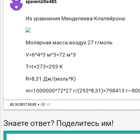
xpaverizitle485
Из уравнения Менделеева-Клапейрона:
Молярная масса воздух 27 г/моль
V=6*4*3 м^3=72 м^3
T=t+273=293 К
R=8,31 Дж/(моль*К)
m=1000000*72*27 г/(293*8,31)=798413 г~800
thumb_up
02.10.2017 02:02
48
Знаете ответ? Поделитесь им!