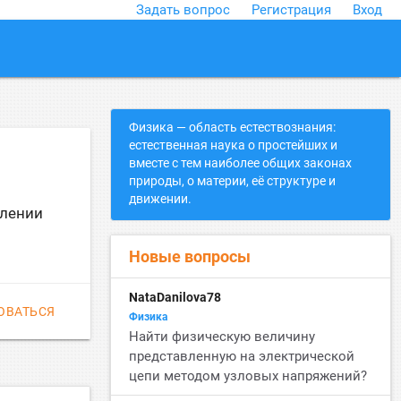
Задать вопрос
Регистрация
Вход
close
Физика — область естествознания:
естественная наука о простейших и
вместе с тем наиболее общих законах
природы, о материи, её структуре и
движении.
влении
Новые вопросы
NataDanilova78
ОВАТЬСЯ
Физика
Найти физическую величину
представленную на электрической
цепи методом узловых напряжений?