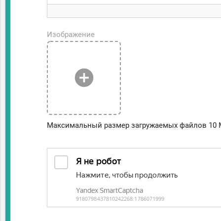
Изображение
add_circle
Максимальный размер загружаемых файлов 10 