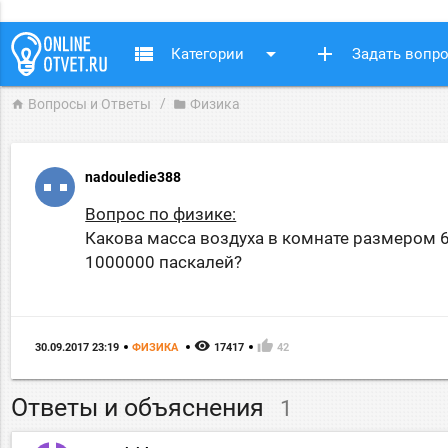
view_list
arrow_drop_down
add
Категории
Задать вопр
Вопросы и Ответы
Физика
home
folder
nadouledie388
Вопрос по физике:
Какова масса воздуха в комнате размером 6
1000000 паскалей?
remove_red_eye
thumb_up
30.09.2017 23:19
ФИЗИКА
17417
42
Ответы и объяснения
1