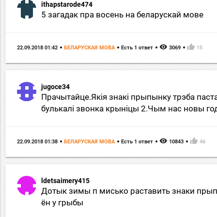
ithapstarode474
5 загадак пра восень на беларускай мове
remove_red_eye
thumb_up
22.09.2018 01:42
БЕЛАРУСКАЯ МОВА
Есть 1 ответ
3069
15
jugoce34
Прачытайце.Якiя знакi прыпынку трэба пастав
булькалi звонка крынiцы 2.Чым нас новы год 
remove_red_eye
thumb_up
22.09.2018 01:38
БЕЛАРУСКАЯ МОВА
Есть 1 ответ
10843
46
ldetsaimery415
Дотык зимы п мисько раставить знаки прып
ён у грыбы