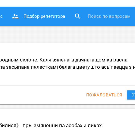
supervisor_account
search
ос
Подбор репетитора
 родным склоне. Каля зяленага дачнага домiка расла
ла засыпана пялесткамi белага цвету,што асыпаецца з
ПОЖАЛОВАТЬСЯ
О
илися》 пры змяненни па асобах и ликах.