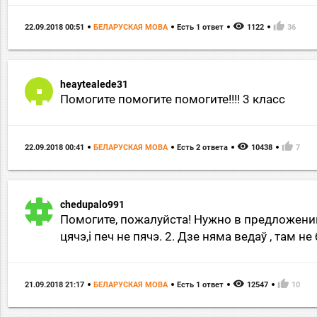
remove_red_eye
thumb_up
22.09.2018 00:51
БЕЛАРУСКАЯ МОВА
Есть 1 ответ
1122
36
heaytealede31
Помогите помогите помогите!!!! 3 класс
remove_red_eye
thumb_up
22.09.2018 00:41
БЕЛАРУСКАЯ МОВА
Есть 2 ответа
10438
7
chedupalo991
Помогите, пожалуйста! Нужно в предложении н
цячэ,і печ не пячэ. 2. Дзе няма ведаў , там не
remove_red_eye
thumb_up
21.09.2018 21:17
БЕЛАРУСКАЯ МОВА
Есть 1 ответ
12547
10