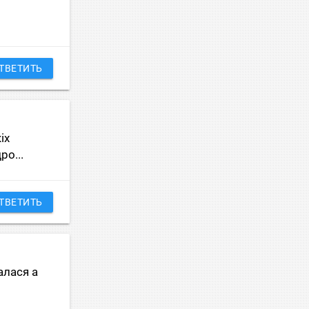
ТВЕТИТЬ
iх
ро...
ТВЕТИТЬ
алася а