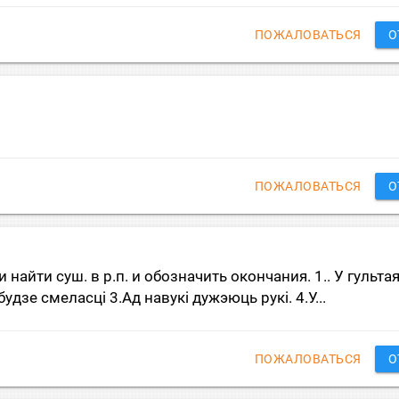
ПОЖАЛОВАТЬСЯ
О
ПОЖАЛОВАТЬСЯ
О
айти суш. в р.п. и обозначить окончания. 1.. У гультая
 будзе смеласці 3.Ад навукі дужэюць рукі. 4.У...
ПОЖАЛОВАТЬСЯ
О