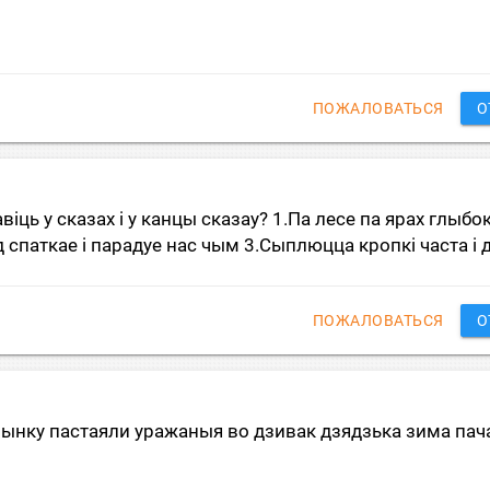
ПОЖАЛОВАТЬСЯ
О
iць у сказах i у канцы сказау? 1.Па лесе па ярах глыбок
спаткае i парадуе нас чым 3.Сыплюцца кропкi часта i д
ПОЖАЛОВАТЬСЯ
О
ынку пастаяли уражаныя во дзивак дзядзька зима пач