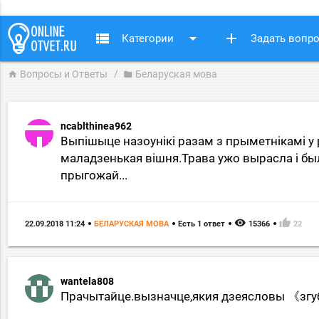
view_list
arrow_drop_down
add
Категории
Задать вопр
Вопросы и Ответы
Беларуская мова
home
folder
ncablthinea962
Выпiшыце назоунiкi разам з прыметнiкамi у
маладзенькая вiшня.Трава ужо вырасла i бы
прыгожай...
remove_red_eye
thumb_up
22.09.2018 11:24
БЕЛАРУСКАЯ МОВА
Есть 1 ответ
15366
22
wantela808
Прачытайце.вызначце,якия дзеясловы 《згуб