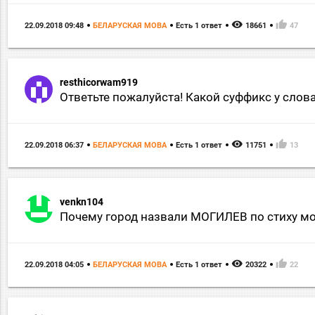
remove_red_eye
thumb_up
22.09.2018 09:48
БЕЛАРУСКАЯ МОВА
Есть 1 ответ
18661
47
resthicorwam919
Ответьте пожалуйста! Какой суффикс у слова д
remove_red_eye
thumb_up
22.09.2018 06:37
БЕЛАРУСКАЯ МОВА
Есть 1 ответ
11751
13
venkn104
Почему город назвали МОГИЛЕВ по стиху мо
remove_red_eye
thumb_up
22.09.2018 04:05
БЕЛАРУСКАЯ МОВА
Есть 1 ответ
20322
22