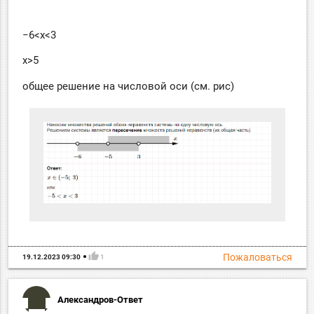
−6<x<3
x>5
общее решение на числовой оси (см. рис)
thumb_up
Пожаловаться
19.12.2023 09:30
1
Александров-Ответ