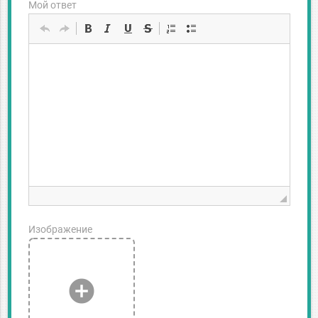
Мой ответ
Изображение
add_circle