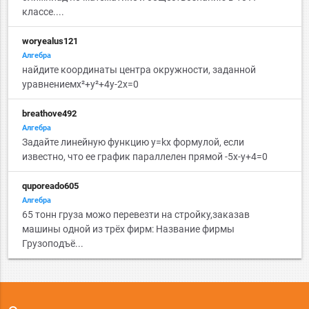
классе....
woryealus121
Алгебра
найдите координаты центра окружности, заданной
уравнениемх²+у²+4у-2х=0
breathove492
Алгебра
Задайте линейную функцию у=kx формулой, если
известно, что ее график параллелен прямой -5х-у+4=0
quporeado605
Алгебра
65 тонн груза можо перевезти на стройку,заказав
машины одной из трёх фирм: Название фирмы
Грузоподъё...