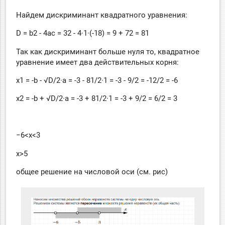
Найдем дискриминант квадратного уравнения:
D = b2 - 4ac = 32 - 4·1·(-18) = 9 + 72 = 81
Так как дискриминант больше нуля то, квадратное
уравнение имеет два действительных корня:
x1 = -b - √D/2·a = -3 - 81/2·1 = -3 - 9/2 = -12/2 = -6
x2 = -b + √D/2·a = -3 + 81/2·1 = -3 + 9/2 = 6/2 = 3
−6<x<3
x>5
общее решение на числовой оси (см. рис)