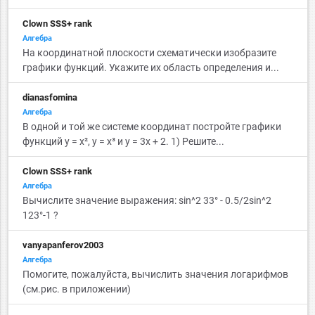
Clown SSS+ rank
Алгебра
На координатной плоскости схематически изобразите
графики функций. Укажите их область определения и...
dianasfomina
Алгебра
В одной и той же системе координат постройте графики
функций у = x², у = x³ и у = 3x + 2. 1) Решите...
Clown SSS+ rank
Алгебра
Вычислите значение выражения: sin^2 33° - 0.5/2sin^2
123°-1 ?
vanyapanferov2003
Алгебра
Помогите, пожалуйста, вычислить значения логарифмов
(см.рис. в приложении)