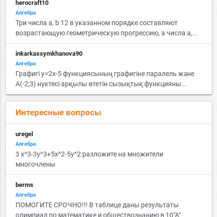
herocraft10
Алгебра
Три числа a, b 12 в указанном порядке составляют
возрастающую геометрическую прогрессию, a числа a,...
inkarkassymkhanova90
Алгебра
Графигі y=2x-5 функциясының графигіне паралель және
A(-2;3) нүктесі арқылы өтетін сызықтық функцияны...
Интересные вопросы
uregel
Алгебра
3 х^3-3y^3+5x^2-5y^2 разложите на множители
многочлены
berms
Алгебра
ПОМОГИТЕ СРОЧНО!!! В таблице даны результаты
олимпиад по математике и обществознанию в 10"А"