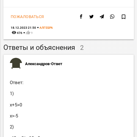
bookmark_border
ПОЖАЛОВАТЬСЯ
18.12.2023 21:50
АЛГЕБРА
remove_red_eye
thumb_up
476
9
Ответы и объяснения
2
Александров-Ответ
Ответ:
1)
x+5>0
x>-5
2)