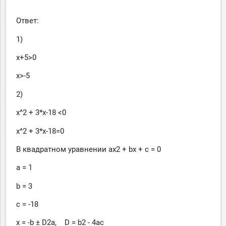
Ответ:
1)
x+5>0
x>-5
2)
x^2 + 3*x-18 <0
x^2 + 3*x-18=0
В квадратном уравнении ax2 + bx + c = 0
a = 1
b = 3
c = -18
x = -b ± D2a, D = b2 - 4ac