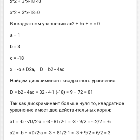
x^2 + 3*x-18 <0
x^2 + 3*x-18=0
В квадратном уравнении ax2 + bx + c = 0
a = 1
b = 3
c = -18
x = -b ± D2a, D = b2 - 4ac
Найдем дискриминант квадратного уравнения:
D = b2 - 4ac = 32 - 4·1·(-18) = 9 + 72 = 81
Так как дискриминант больше нуля то, квадратное
уравнение имеет два действительных корня:
x1 = -b - √D/2·a = -3 - 81/2·1 = -3 - 9/2 = -12/2 = -6
x2 = -b + √D/2·a = -3 + 81/2·1 = -3 + 9/2 = 6/2 = 3