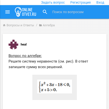
Задать вопрос
Регистрация
Вход
close
menu
search
Вопросы и Ответы
Алгебра
home
folder
heal
Вопрос по алгебре:
Решите систему неравенств (см. рис). В ответ
запишите сумму всех решений.