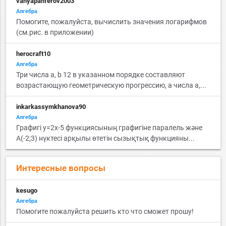
vanyapanferov2003
Алгебра
Помогите, пожалуйста, вычислить значения логарифмов
(см.рис. в приложении)
herocraft10
Алгебра
Три числа a, b 12 в указанном порядке составляют
возрастающую геометрическую прогрессию, a числа a,...
inkarkassymkhanova90
Алгебра
Графигі y=2x-5 функциясының графигіне паралель және
A(-2;3) нүктесі арқылы өтетін сызықтық функцияны...
Интересные вопросы
kesugo
Алгебра
Помогите пожалуйста решить кто что сможет прошу!