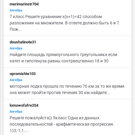
merimarinstr704
Алгебра
7 класс Решите уравнение x(x+1)=42 способом
разложения на множители. В ответе должно быть 6 и 7.
Пож...
doushatinote31
Алгебра
Найдите площадь прямоугольного треугольника если
катет и гипотенуза равны соотрвецтвенно 18 и 30
opromishte103
Алгебра
моторная лодка прошла по течению 70 км.за то же время
она может пройти против течения 30 км.найдите...
lomowofafre254
Алгебра
Решите пожалуйста)) 9класс Одна из данных
последовательностей - арифметическая прогрессия.
1)3;-1;1....