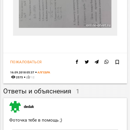
bookmark_border
ПОЖАЛОВАТЬСЯ
16.09.2018 05:37
АЛГЕБРА
remove_red_eye
thumb_up
2575
12
Ответы и объяснения
1
dedak
Фоточка тебе в помощь ;)