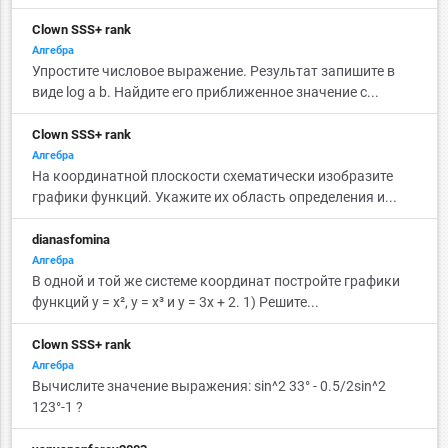
Clown SSS+ rank
Алгебра
Упростите числовое выражение. Результат запишите в
виде log a b. Найдите его приближенное значение с...
Clown SSS+ rank
Алгебра
На координатной плоскости схематически изобразите
графики функций. Укажите их область определения и...
dianasfomina
Алгебра
В одной и той же системе координат постройте графики
функций у = x², у = x³ и у = 3x + 2. 1) Решите...
Clown SSS+ rank
Алгебра
Вычислите значение выражения: sin^2 33° - 0.5/2sin^2
123°-1 ?