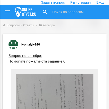
Задать вопрос
Регистрация
Вход
close
menu
search
Вопросы и Ответы
Алгебра
home
folder
ilyomalyiv920
Вопрос по алгебре:
Помогите пожалуйста задание 6