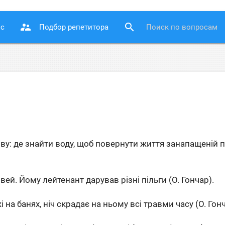
supervisor_account
search
ос
Подбор репетитора
ву: де знайти воду, щоб повернути життя занапащеній п
ей. Йому лейтенант дарував різні пільги (О. Гончар).
 на банях, ніч скрадає на ньому всі травми часу (О. Гонч