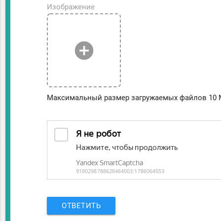
Изображение
add_circle
Максимальный размер загружаемых файлов 10 
ОТВЕТИТЬ