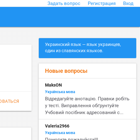
Задать вопрос
Регистрация
Вход
close
Украинский язык — язык украинцев,
один из славянских языков.
Новые вопросы
MaksON
Українська мова
Відредагуйте анотацію. Правки робіть
ОВАТЬСЯ
у тесті. Виправлення обґрунтуйте
Учбовий посібник адресований с...
Valeria2966
Українська мова
Помогите пожалуйста!!!