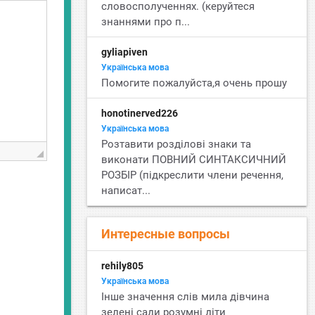
словосполученнях. (керуйтеся
знаннями про п...
gyliapiven
Українська мова
Помогите пожалуйста,я очень прошу
honotinerved226
Українська мова
Розтавити розділові знаки та
виконати ПОВНИЙ СИНТАКСИЧНИЙ
РОЗБІР (підкреслити члени речення,
написат...
Интересные вопросы
rehily805
Українська мова
Інше значення слів мила дівчина
зелені сади розумні діти