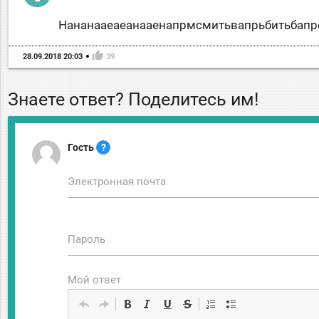
Нананааеаеанааенапрмсмитьвапрьбитьбапр
thumb_up
28.09.2018 20:03
39
Знаете ответ? Поделитесь им!
Гость
?
Электронная почта
Пароль
Мой ответ