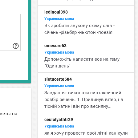
ledinoul398
Українська мова
Як зробити звукову схему слів -
січень -різьбяр -ньютон -поезія
omesure63
Українська мова
Допоможіть написати есе на тему
"Один день"
sletucerte584
Українська мова
Завдання: виконати синтаксичний
розбір речень. 1. Прилинув вітер, і в
тісній хатині він про весняну...
тветы на
ceulolyathtr29
Українська мова
як я хочу провести свої літні канікули