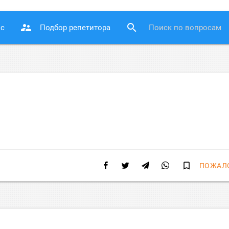
supervisor_account
search
ос
Подбор репетитора
bookmark_border
ПОЖАЛ