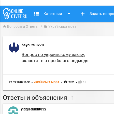
view_list
arrow_drop_down
add
Категории
Задать вопр
Вопросы и Ответы
Українська мова
home
folder
beyoutslu270
Вопрос по украинскому языку:
скласти твір про білого ведмедя
remove_red_eye
thumb_up
27.09.2018 16:38
УКРАЇНСЬКА МОВА
2701
15
Ответы и объяснения
1
yidgleduldit832