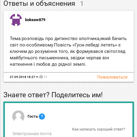
Ответы и объяснения
1
bokeaw879
Тема:розповідь про дитинство хлопчика,який бачить
світ по-особливому.Повість «Гуси-лебеді летять» є
ключем до розуміння того, як формувався світогляд
майбутнього письменника, звідки черпав він
натхнення і любов до рідної землі.
thumb_up
Пожаловаться
27.09.2018 18:27
37
Знаете ответ? Поделитесь им!
Гость
?
Как написать хороший ответ?
Электронная почта