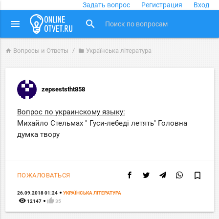
Задать вопрос
Регистрация
Вход
close
menu
search
Вопросы и Ответы
Українська література
home
folder
zepseststht858
Вопрос по украинскому языку:
Михайло Стельмах " Гуси-лебеді летять" Головна
думка твору
bookmark_border
ПОЖАЛОВАТЬСЯ
26.09.2018 01:24
УКРАЇНСЬКА ЛІТЕРАТУРА
remove_red_eye
thumb_up
12147
35