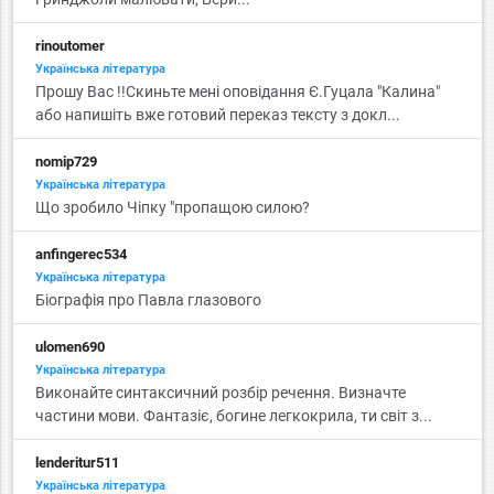
rinoutomer
Українська література
Прошу Вас !!Скиньте мені оповідання Є.Гуцала "Калина"
або напишіть вже готовий переказ тексту з докл...
nomip729
Українська література
Що зробило Чіпку "пропащою силою?
anfingerec534
Українська література
Біографія про Павла глазового
ulomen690
Українська література
Виконайте синтаксичний розбір речення. Визначте
частини мови. Фантазіє, богине легкокрила, ти світ з...
lenderitur511
Українська література