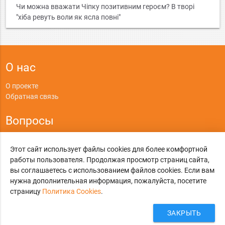
Чи можна вважати Чіпку позитивним героєм? В творі
"хіба ревуть воли як ясла повні"
О нас
О проекте
Обратная связь
Вопросы
Правила
Этот сайт использует файлы cookies для более комфортной
Политика конфиденциальности
работы пользователя. Продолжая просмотр страниц сайта,
вы соглашаетесь с использованием файлов cookies. Если вам
©
Online-Otvet.ru
, 2012-2026
нужна дополнительная информация, пожалуйста, посетите
Этот сайт использует cookies
страницу
Политика Cookies
Политика Cookies
.
. Вы можете указать условия
хранения и доступ к cookies в своем браузере.
ЗАКРЫТЬ