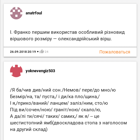
anatrfoul
І. Франко першим використав особливий різновид
віршового розміру — олександрійський вірш.
thumb_up
Пожаловаться
26.09.2018 20:19
24
yoknevengiz503
/Я ба/чив див/ний сон./Немов/ пере/до мно/ю
Безмір/на, та/ пуста,/ і ди/ка пло/щина,/
І я,/прико/ваний/ ланцем/ заліз/ним, сто/ю
Під ви/сочен/ною/ граніт/ною/ скало/ю,
А да/лі ти/сячі/ таких/ самих,/ як я/ -- це
шестистопний ямб(двоскладова стопа з наголосом
на другий склад)