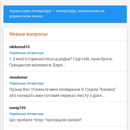
Украинская литература — литература, написанная на
украинском языке.
Новые вопросы
nikitamu615
Українська література
1.З якої історичної пісні ці рядки? Годі тобі, пане-брате,
Ґринджоли малювати, Бери...
rinoutomer
Українська література
Прошу Вас !!Скиньте мені оповідання Є.Гуцала "Калина"
або напишіть вже готовий переказ тексту з докл...
nomip729
Українська література
Що зробило Чіпку "пропащою силою?