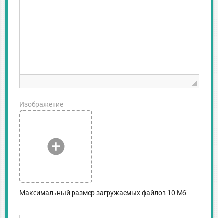
Изображение
add_circle
Максимальный размер загружаемых файлов 10 Мб