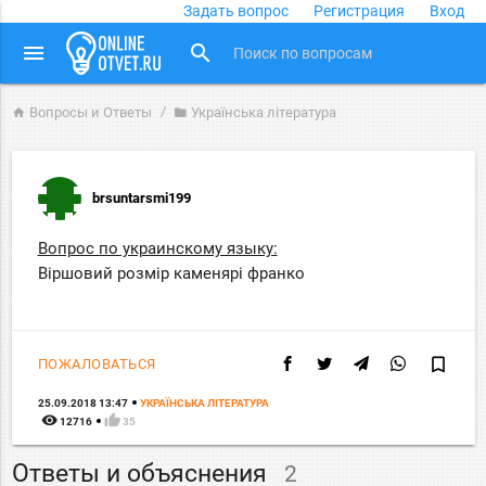
Задать вопрос
Регистрация
Вход
close
menu
search
Вопросы и Ответы
Українська література
home
folder
brsuntarsmi199
Вопрос по украинскому языку:
Віршовий розмір каменярі франко
bookmark_border
ПОЖАЛОВАТЬСЯ
25.09.2018 13:47
УКРАЇНСЬКА ЛІТЕРАТУРА
remove_red_eye
thumb_up
12716
35
Ответы и объяснения
2