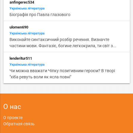
anfingerec534
Українська література
Біографія про Павла глазового
ulomen690
Українська література
Виконайте синтаксичний розбір речення. Визначте
частини мови. Фантазіє, богине легкокрила, ти світ з...
lenderitur511
Українська література
Чи можна вважати Чіпку позитивним героєм? В творі
"хіба ревуть воли як ясла повні"
О нас
О проекте
Обратная связь