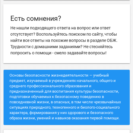
Есть сомнения?
Не нашли подходящего ответа на вопрос или ответ
отсутствует? Воспользуйтесь поиском по сайту, чтобы
найти все ответы на похожие вопросы в разделе ОБЖ.
Трудности с домашними заданиями? Не стесняйтесь
попросить о помощи - смело задавайте вопросы!
Основы безопасности жизнедеятельности — учебный
предмет, изучаемый в учреждениях начального, общего и
среднего профессионального образования и
предназначенный для воспитания культуры безопасности,
подготовки обучаемых к безопасному поведению в
повседневной жизни, в опасных, в том числе чрезвычайных
ситуациях природного, техногенного и биолого-социального
характера, формирования у них здорового и безопасного
образа жизни, умений и навыков оказания первой помощи.