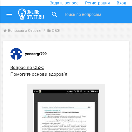
Задать вопрос
Регистрация
Вход
close
menu
search
Вопросы и Ответы
ОБЖ
home
folder
yoncergr799
Вопрос по ОБЖ:
Помогите основи здоров'я