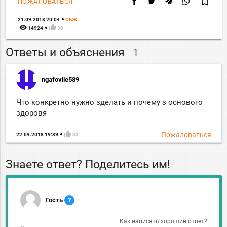
bookmark_border
ПОЖАЛОВАТЬСЯ
21.09.2018 20:04
ОБЖ
remove_red_eye
thumb_up
14924
38
Ответы и объяснения
1
ngafovile589
Что конкретно нужно зделать и почему з основого
здоровя
thumb_up
Пожаловаться
22.09.2018 19:39
33
Знаете ответ? Поделитесь им!
Гость
?
Как написать хороший ответ?