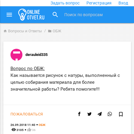
Задать вопрос
Регистрация
Вход
close
menu
search
Вопросы и Ответы
ОБЖ
home
folder
derauleid335
Вопрос по ОБЖ:
Как называется рисунок с натуры, выполненный с
целью собирания материала для более
значительной работы? Ребята помогите!!!
bookmark_border
ПОЖАЛОВАТЬСЯ
26.09.2018 11:40
ОБЖ
remove_red_eye
thumb_up
3105
36