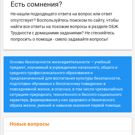
Есть сомнения?
Не нашли подходящего ответа на вопрос или ответ
отсутствует? Воспользуйтесь поиском по сайту, чтобы
найти все ответы на похожие вопросы в разделе ОБЖ.
Трудности с домашними заданиями? Не стесняйтесь
попросить о помощи - смело задавайте вопросы!
Основы безопасности жизнедеятельности — учебный
предмет, изучаемый в учреждениях начального, общего и
среднего профессионального образования и
предназначенный для воспитания культуры безопасности,
подготовки обучаемых к безопасному поведению в
повседневной жизни, в опасных, в том числе чрезвычайных
ситуациях природного, техногенного и биолого-социального
характера, формирования у них здорового и безопасного
образа жизни, умений и навыков оказания первой помощи.
Новые вопросы