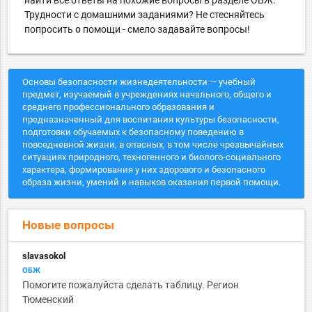
Трудности с домашними заданиями? Не стесняйтесь
попросить о помощи - смело задавайте вопросы!
Основы безопасности жизнедеятельности — учебный
предмет, изучаемый в учреждениях начального, общего и
среднего профессионального образования и
предназначенный для воспитания культуры безопасности,
подготовки обучаемых к безопасному поведению в
повседневной жизни, в опасных, в том числе чрезвычайных
ситуациях природного, техногенного и биолого-социального
характера, формирования у них здорового и безопасного
образа жизни, умений и навыков оказания первой помощи.
Новые вопросы
slavasokol
ОБЖ
Помогите пожалуйста сделать таблицу. Регион
Тюменский