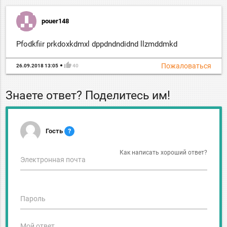
pouer148
Pfodkfiir prkdoxkdmxl dppdndndidnd llzmddmkd
thumb_up
Пожаловаться
26.09.2018 13:05
40
Знаете ответ? Поделитесь им!
Гость
?
Как написать хороший ответ?
Электронная почта
Пароль
Мой ответ