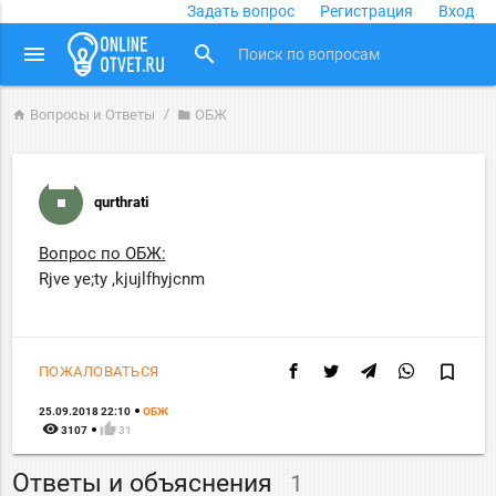
Задать вопрос
Регистрация
Вход
close
menu
search
Вопросы и Ответы
ОБЖ
home
folder
qurthrati
Вопрос по ОБЖ:
Rjve ye;ty ,kjujlfhyjcnm
bookmark_border
ПОЖАЛОВАТЬСЯ
25.09.2018 22:10
ОБЖ
remove_red_eye
thumb_up
3107
31
Ответы и объяснения
1