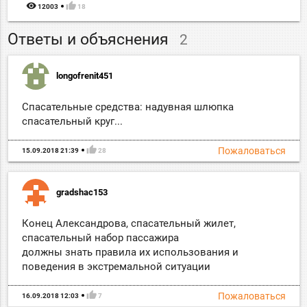
remove_red_eye
thumb_up
12003
18
Ответы и объяснения
2
longofrenit451
Спасательные средства: надувная шлюпка
спасательный круг...
thumb_up
Пожаловаться
15.09.2018 21:39
28
gradshac153
Конец Александрова, спасательный жилет,
спасательный набор пассажира
должны знать правила их использования и
поведения в экстремальной ситуации
thumb_up
Пожаловаться
16.09.2018 12:03
7