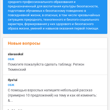
среднего профессионального образования и
предназначенный для воспитания культуры безопасности,
подготовки обучаемых к безопасному поведению в
повседневной жизни, в опасных, в том числе чрезвычайных
ситуациях природного, техногенного и биолого-социального
характера, формирования у них здорового и безопасного
образа жизни, умений и навыков оказания первой помощи.
Новые вопросы
slavasokol
ОБЖ
Помогите пожалуйста сделать таблицу. Регион
Тюменский
Ilya1ui
ОБЖ
С помощью взрослых напишите небольшой рассказ
(примерно 10 предложений) на тему и как её изменить:
&...