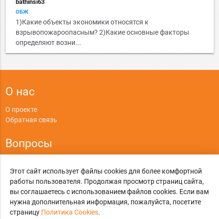
bathinsi63
ОБЖ
1)Какие объекты экономики относятся к
взрывопожароопасным? 2)Какие основные факторы
определяют возни...
О нас
О проекте
Обратная связь
Вопросы
Правила
Этот сайт использует файлы cookies для более комфортной
Политика конфиденциальности
работы пользователя. Продолжая просмотр страниц сайта,
вы соглашаетесь с использованием файлов cookies. Если вам
©
Online-Otvet.ru
, 2012-2026
нужна дополнительная информация, пожалуйста, посетите
страницу
Политика Cookies
.
Этот сайт использует cookies
Политика Cookies
. Вы можете указать условия
хранения и доступ к cookies в своем браузере.