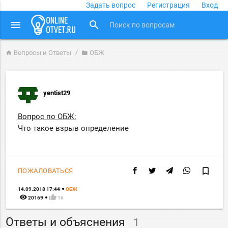
Задать вопрос
Регистрация
Вход
close
menu
search
Вопросы и Ответы
ОБЖ
home
folder
yentist29
Вопрос по ОБЖ:
Что такое взрыв определение
bookmark_border
ПОЖАЛОВАТЬСЯ
14.09.2018 17:44
ОБЖ
remove_red_eye
thumb_up
20169
16
Ответы и объяснения
1