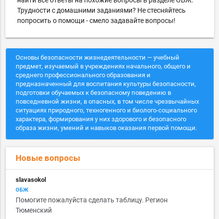
Трудности с домашними заданиями? Не стесняйтесь
попросить о помощи - смело задавайте вопросы!
Основы безопасности жизнедеятельности — учебный
предмет, изучаемый в учреждениях начального, общего и
среднего профессионального образования и
предназначенный для воспитания культуры безопасности,
подготовки обучаемых к безопасному поведению в
повседневной жизни, в опасных, в том числе чрезвычайных
ситуациях природного, техногенного и биолого-социального
характера, формирования у них здорового и безопасного
образа жизни, умений и навыков оказания первой помощи.
Новые вопросы
slavasokol
ОБЖ
Помогите пожалуйста сделать таблицу. Регион
Тюменский