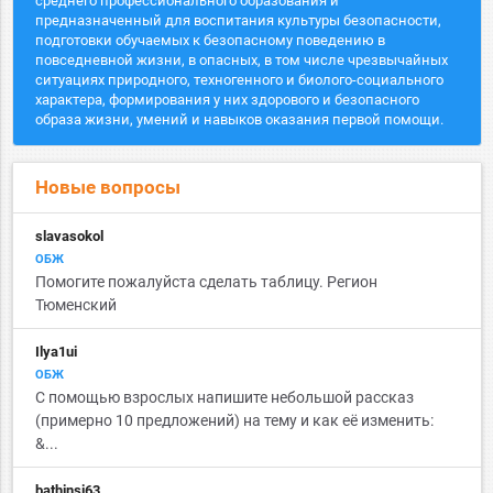
среднего профессионального образования и
предназначенный для воспитания культуры безопасности,
подготовки обучаемых к безопасному поведению в
повседневной жизни, в опасных, в том числе чрезвычайных
ситуациях природного, техногенного и биолого-социального
характера, формирования у них здорового и безопасного
образа жизни, умений и навыков оказания первой помощи.
Новые вопросы
slavasokol
ОБЖ
Помогите пожалуйста сделать таблицу. Регион
Тюменский
Ilya1ui
ОБЖ
С помощью взрослых напишите небольшой рассказ
(примерно 10 предложений) на тему и как её изменить:
&...
bathinsi63