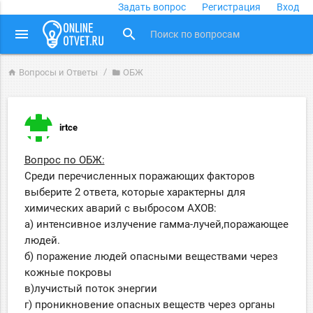
Задать вопрос
Регистрация
Вход
close
menu
search
Вопросы и Ответы
ОБЖ
home
folder
irtce
Вопрос по ОБЖ:
Среди перечисленных поражающих факторов
выберите 2 ответа, которые характерны для
химических аварий с выбросом АХОВ:
а) интенсивное излучение гамма-лучей,поражающее
людей.
б) поражение людей опасными веществами через
кожные покровы
в)лучистый поток энергии
г) проникновение опасных веществ через органы