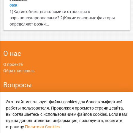
ОБЖ
1)Какие объекты экономики относятся к
взрывопожароопасным? 2)Какие основные факторы
определяют возни...
О нас
О проекте
Обратная связь
Вопросы
Правила
Этот сайт использует файлы cookies для более комфортной
Политика конфиденциальности
работы пользователя. Продолжая просмотр страниц сайта,
вы соглашаетесь с использованием файлов cookies. Если вам
©
Online-Otvet.ru
, 2012-2026
нужна дополнительная информация, пожалуйста, посетите
страницу
Политика Cookies
.
Этот сайт использует cookies
Политика Cookies
. Вы можете указать условия
хранения и доступ к cookies в своем браузере.