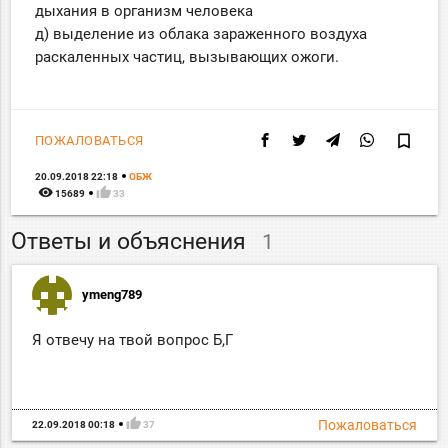
дыхания в организм человека
д) выделение из облака зараженного воздуха
раскаленных частиц, вызывающих ожоги.
bookmark_border
ПОЖАЛОВАТЬСЯ
20.09.2018 22:18
ОБЖ
remove_red_eye
thumb_up
15689
33
Ответы и объяснения
1
ymeng789
Я отвечу на твой вопрос Б,Г
thumb_up
Пожаловаться
22.09.2018 00:18
37