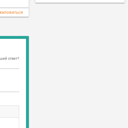
жаловаться
ший ответ?