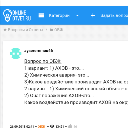
view_list
arrow_drop_down
add
Категории
Задать вопр
Вопросы и Ответы
ОБЖ
home
folder
aysereremou46
Вопрос по ОБЖ:
1 вариант: 1) АХОВ - это....
2) Химическая авария- это...
3)Какое воздействие производит АХОВ на о
2 вариант: 1) Химический опасный объект- это
2) Очаг поражения АХОВ-это...
Какое воздействие производит АХОВ на ок
remove_red_eye
thumb_up
26.09.2018 02:41
ОБЖ
13421
46