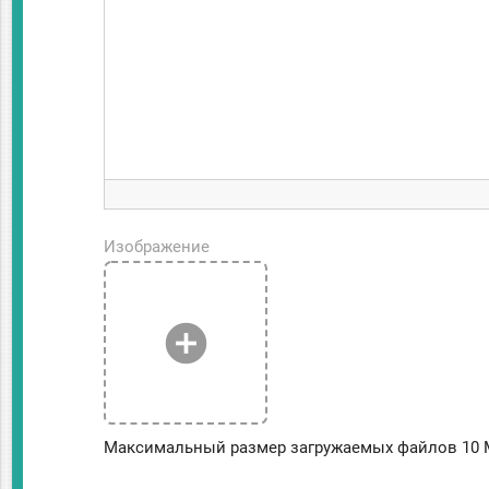
Изображение
add_circle
Максимальный размер загружаемых файлов 10 