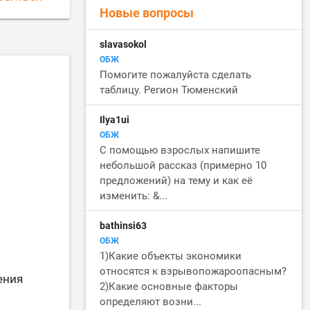
Новые вопросы
slavasokol
ОБЖ
Помогите пожалуйста сделать
таблицу. Регион Тюменский
Ilya1ui
ОБЖ
С помощью взрослых напишите
небольшой рассказ (примерно 10
предложений) на тему и как её
изменить: &...
bathinsi63
ОБЖ
1)Какие объекты экономики
относятся к взрывопожароопасным?
ения
2)Какие основные факторы
определяют возни...