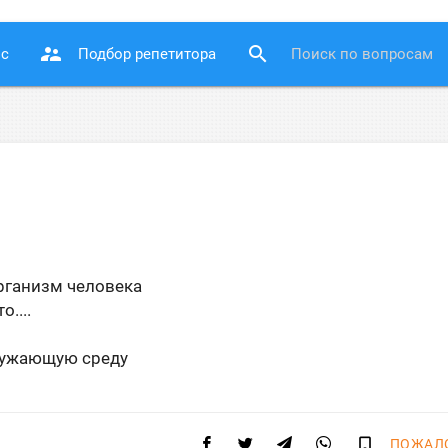
supervisor_account
search
ос
Подбор репетитора
рганизм человека
....
ружающую среду
bookmark_border
ПОЖАЛ