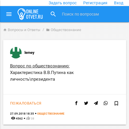
Задать вопрос
Регистрация
Вход
close
menu
search
Вопросы и Ответы
Обществознание
home
folder
lemey
Вопрос по обществознанию:
Характеристика В.В.Путина как
личность\президента
bookmark_border
ПОЖАЛОВАТЬСЯ
27.09.2018 18:35
ОБЩЕСТВОЗНАНИЕ
remove_red_eye
thumb_up
4562
38