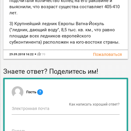
подсчитали количество колец на его раковине и
выяснили, что возраст существа составляет 405-410
лет.
3) Крупнейший ледник Европы Ватна-Йокуль
("ледник, дающий воду", 8,5 тыс. кв. км., что равно
площади всех ледников европейского
субконтинента) расположен на юго-востоке страны.
thumb_up
Пожаловаться
29.09.2018 16:22
70
Знаете ответ? Поделитесь им!
Гость
?
Как написать хороший ответ?
Электронная почта