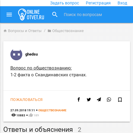
Задать вопрос
Регистрация
Вход
close
menu
search
Вопросы и Ответы
Обществознание
home
folder
ghedsu
Вопрос по обществознанию:
1-2 факта о Скандинавских странах.
bookmark_border
ПОЖАЛОВАТЬСЯ
27.09.2018 19:11
ОБЩЕСТВОЗНАНИЕ
remove_red_eye
thumb_up
10883
189
Ответы и объяснения
2