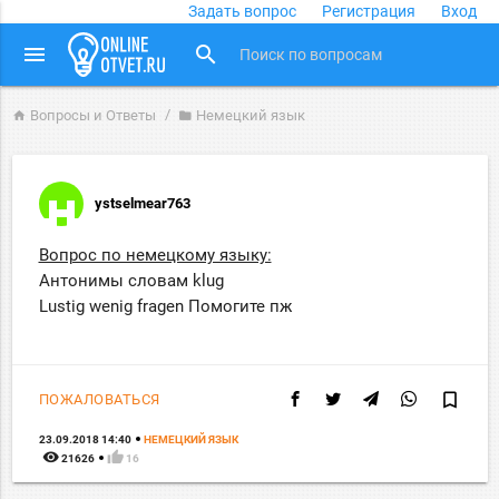
Задать вопрос
Регистрация
Вход
close
menu
search
Вопросы и Ответы
Немецкий язык
home
folder
ystselmear763
Вопрос по немецкому языку:
Антонимы словам klug
Lustig wenig fragen Помогите пж
bookmark_border
ПОЖАЛОВАТЬСЯ
23.09.2018 14:40
НЕМЕЦКИЙ ЯЗЫК
remove_red_eye
thumb_up
21626
16