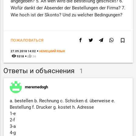
angegeben? 5. An wen wird die Bestellung geschickt? 6.
Wofür dankt der Absender der Bestellungen der Firma? 7.
Wie hoch ist der Skonto? Und zu welcher Bedingungen?
bookmark_border
ПОЖАЛОВАТЬСЯ
27.09.2018 14:02
НЕМЕЦКИЙ ЯЗЫК
remove_red_eye
thumb_up
9318
36
Ответы и объяснения
1
meremedogh
a. bestellen b. Rechnung c. Schicken d. überweise e.
Bestellung f. Drucker g. kostet h. Adresse
1-e
2-f
3-a
4-g