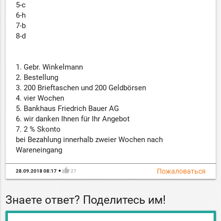
5-c
6-h
7-b
8-d
1. Gebr. Winkelmann
2. Bestellung
3. 200 Brieftaschen und 200 Geldbörsen
4. vier Wochen
5. Bankhaus Friedrich Bauer AG
6. wir danken Ihnen für Ihr Angebot
7. 2 % Skonto
bei Bezahlung innerhalb zweier Wochen nach
Wareneingang
thumb_up
Пожаловаться
28.09.2018 08:17
27
Знаете ответ? Поделитесь им!