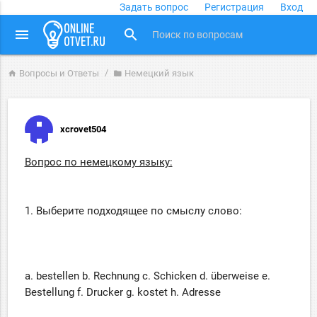
Задать вопрос
Регистрация
Вход
close
menu
search
Вопросы и Ответы
Немецкий язык
home
folder
xcrovet504
Вопрос по немецкому языку:
1. Выберите подходящее по смыслу слово:
a. bestellen b. Rechnung c. Schicken d. überweise e.
Bestellung f. Drucker g. kostet h. Adresse