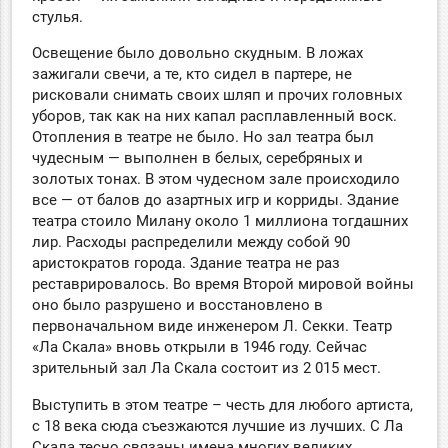
стулья.
Освещение было довольно скудным. В ложах
зажигали свечи, а те, кто сидел в партере, не
рисковали снимать своих шляп и прочих головных
уборов, так как на них капал расплавленный воск.
Отопления в театре не было. Но зал театра был
чудесным — выполнен в белых, серебряных и
золотых тонах. В этом чудесном зале происходило
все — от балов до азартных игр и корриды. Здание
театра стоило Милану около 1 миллиона тогдашних
лир. Расходы распределили между собой 90
аристократов города. Здание театра не раз
реставрировалось. Во время Второй мировой войны
оно было разрушено и восстановлено в
первоначальном виде инженером Л. Секки. Театр
«Ла Скала» вновь открыли в 1946 году. Сейчас
зрительный зал Ла Скала состоит из 2 015 мест.
Выступить в этом театре – честь для любого артиста,
с 18 века сюда съезжаются лучшие из лучших. С Ла
Скала тесно связаны имена многих великих