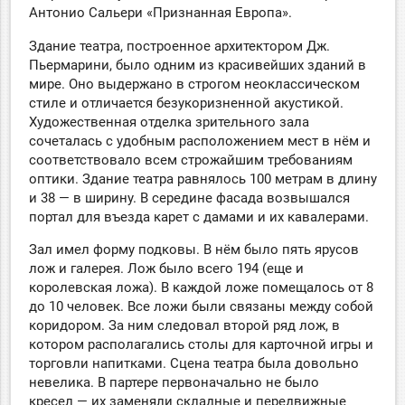
Антонио Сальери «Признанная Европа».
Здание театра, построенное архитектором Дж.
Пьермарини, было одним из красивейших зданий в
мире. Оно выдержано в строгом неоклассическом
стиле и отличается безукоризненной акустикой.
Художественная отделка зрительного зала
сочеталась с удобным расположением мест в нём и
соответствовало всем строжайшим требованиям
оптики. Здание театра равнялось 100 метрам в длину
и 38 — в ширину. В середине фасада возвышался
портал для въезда карет с дамами и их кавалерами.
Зал имел форму подковы. В нём было пять ярусов
лож и галерея. Лож было всего 194 (еще и
королевская ложа). В каждой ложе помещалось от 8
до 10 человек. Все ложи были связаны между собой
коридором. За ним следовал второй ряд лож, в
котором располагались столы для карточной игры и
торговли напитками. Сцена театра была довольно
невелика. В партере первоначально не было
кресел — их заменяли складные и передвижные