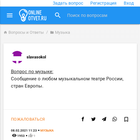
Задать вопрос
Регистрация
Вход
close
menu
search
Вопросы и Ответы
Музыка
home
folder
slavasokol
Вопрос по музыке:
Сообщение о любом музыкальном театре России,
стран Европы.
bookmark_border
ПОЖАЛОВАТЬСЯ
08.02.2021 11:23
МУЗЫКА
remove_red_eye
thumb_up
1953
9