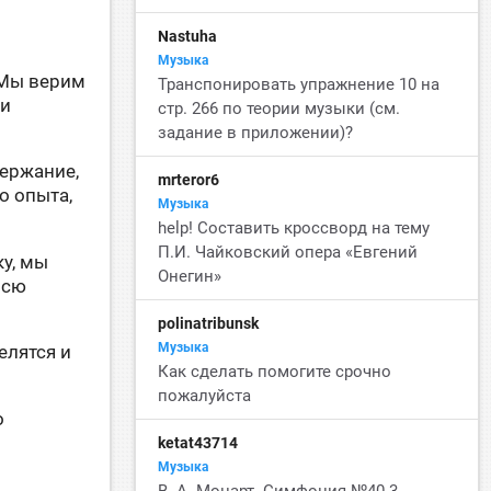
Nastuha
Музыка
 Мы верим
Транспонировать упражнение 10 на
 и
стр. 266 по теории музыки (см.
задание в приложении)?
держание,
mrteror6
о опыта,
Музыка
help! Составить кроссворд на тему
П.И. Чайковский опера «Евгений
у, мы
Онегин»​​​​​​​
всю
polinatribunsk
Музыка
елятся и
Как сделать помогите срочно
пожалуйста
о
ketat43714
Музыка