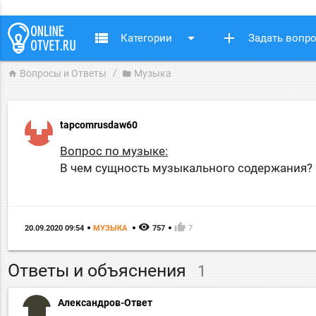
view_list
arrow_drop_down
add
Категории
Задать вопр
Вопросы и Ответы
Музыка
home
folder
tapcomrusdaw60
Вопрос по музыке:
​​​​​​​​​​​​​​​​​​​​​В чем сущность музыкального содержания?
remove_red_eye
thumb_up
20.09.2020 09:54
МУЗЫКА
757
7
Ответы и объяснения
1
Александров-Ответ