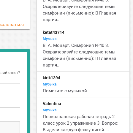
В. А. Моцарт. Симфония №40 3.
й
Охарактеризуйте следующие темы
симфонии (письменно):  Главная
партия...
жаловаться
ketat43714
Музыка
В. А. Моцарт. Симфония №40 3.
Охарактеризуйте следующие темы
симфонии (письменно):  Главная
партия...
ший ответ?
kirik1394
Музыка
Помогите с музыкой
Valentina
Музыка
Первозванская рабочая тетрадь 2
класс урок 2 упражнение 3. Вопрос:
Выдели каждую фразу лигой....