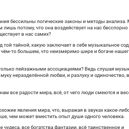
ния бессильны логические законы и методы анализа.
м лишь потому, что она воздействует на нас бесспорно
ществует в нас самих?
 той тайной, какую заключает в себе музыкальное со
о чём-то большем, что неизмеримо шире и богаче нашег
только пейзажными ассоциациями? Ведь слушая музык
муку неразделённой любви, и разлуку и одиночество, 
нам все радости мира, всё, от чего люди смеются и вес
хожие явления мира, что, выражая в звуках какое-либ
ьше, чем может вместить опыт души одного человека.
е чудеса, все богатства фантазии, всё таинственное и