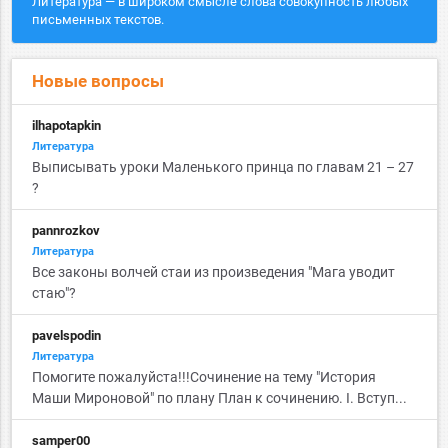
Литература — в широком смысле слова совокупность любых
письменных текстов.
Новые вопросы
ilhapotapkin
Литература
Выписывать уроки Маленького принца по главам 21 – 27
?
pannrozkov
Литература
Все законы волчей стаи из произведения "Мага уводит
стаю"?
pavelspodin
Литература
Помогите пожалуйста!!!Сочинение на тему "История
Маши Мироновой" по плану План к сочинению. I. Вступ...
samper00