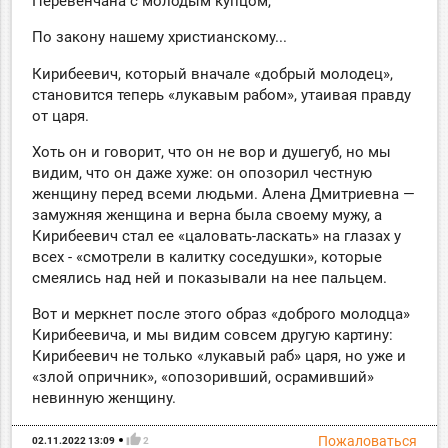
Перевенчана с молодым купцом,
По закону нашему христианскому...
Кирибеевич, который вначале «добрый молодец»,
становится теперь «лукавым рабом», утаивая правду
от царя.
Хоть он и говорит, что он не вор и душегуб, но мы
видим, что он даже хуже: он опозорил честную
женщину перед всеми людьми. Алена Дмитриевна —
замужняя женщина и верна была своему мужу, а
Кирибеевич стал ее «цаловать-ласкать» на глазах у
всех - «смотрели в калитку соседушки», которые
смеялись над ней и показывали на нее пальцем.
Вот и меркнет после этого образ «доброго молодца»
Кирибеевича, и мы видим совсем другую картину:
Кирибеевич не только «лукавый раб» царя, но уже и
«злой опричник», «опозоривший, осрамивший»
невинную женщину.
thumb_up
Пожаловаться
02.11.2022 13:09
2