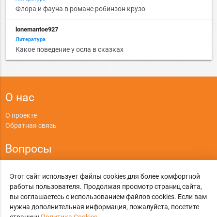
Флора и фауна в романе робинзон крузо
lonemantoe927
Литература
Какое поведение у осла в сказках
О нас
О проекте
Обратная связь
Вопросы
Правила
Этот сайт использует файлы cookies для более комфортной
Политика конфиденциальности
работы пользователя. Продолжая просмотр страниц сайта,
вы соглашаетесь с использованием файлов cookies. Если вам
©
Online-Otvet.ru
, 2012-2026
нужна дополнительная информация, пожалуйста, посетите
Этот сайт использует cookies
Политика Cookies
. Вы можете указать условия