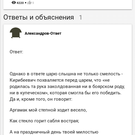
remove_red_eye
thumb_up
4220
5
Ответы и объяснения
1
Александров-Ответ
Ответ:
Однако в ответе царю слышна не только смелость -
Кирибеевич похваляется перед царем, что «не
родилась та рука заколдованная ни в боярском роду,
ни в купеческом», которая смогла бы его победить.
Да и, кроме того, он говорит:
Аргамак мой степной ходит весело,
Как стекло горит сабля вострая;
А на праздничный день твоей милостью