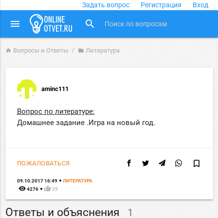
Задать вопрос
Регистрация
Вход
close
menu
search
Вопросы и Ответы
Литература
home
folder
aminc111
Вопрос по литературе:
Домашнее задание .Игра на новый год.
bookmark_border
ПОЖАЛОВАТЬСЯ
09.10.2017 16:49
ЛИТЕРАТУРА
remove_red_eye
thumb_up
4276
25
Ответы и объяснения
1