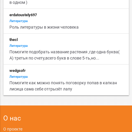
в одном )
erdatoustely697
Литература
Роль литературы в жизни человека
thecl
Литература
Помогите подобрать название растения ,где одна буква(
А) третья по счету,всего букв в слове 5-ть,но...
wedgsofr
Литература
Помогите как можно понять поговорку попав в капкан
лисица сама себе отгрызёт лапу
О нас
О проекте