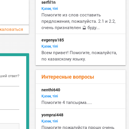
serfil1n
Қазақ тiлi
Помогите из слов составить
предложения, пожалуйста. 2.1 и 2.2,
очень признателен 🔮 буду...
жаловаться
evgenya185
Қазақ тiлi
Всем привет! Помогите, пожалуйста,
по казахскому языку.
Интересные вопросы
ший ответ?
nenthi640
Қазақ тiлi
Помогите 4 тапсырма.....
yomprai448
Қазақ тiлi
Помогите пожалуйста прошу очень