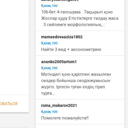
Қазақ тiлi
106-бет 4-тапсырма Тақырып қою
Жоспар құру Етістіктерге талдау жаса
3 сөйлемге морфологиялық...
mamaedovaaziza1802
Қазақ тiлi
Найти 3 вид + аксонометрию
ananko2005artom1
Қазақ тiлi
Мәтіндегі қою қаріппен жазылған
сөздер бойынша сөздікжұмысын
жүргіз. Іргесін туған елдің тіреп
тұрға...
ОВАТЬСЯ
roma_makarov2021
Қазақ тiлi
Помогите пожалуйста!!