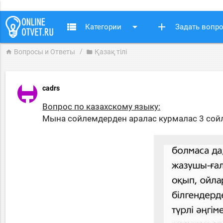
view_list
arrow_drop_down
add
Категории
Задать вопр
Вопросы и Ответы
Қазақ тiлi
home
folder
cadrs
Вопрос по казахскому языку:
Мына сойлемдерден аралас курмалас 3 сой