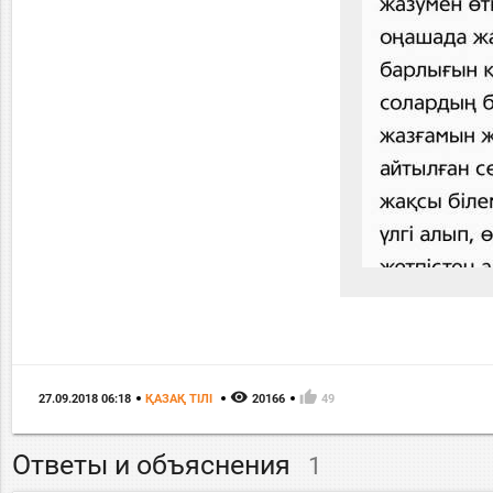
remove_red_eye
thumb_up
27.09.2018 06:18
ҚАЗАҚ ТIЛI
20166
49
Ответы и объяснения
1