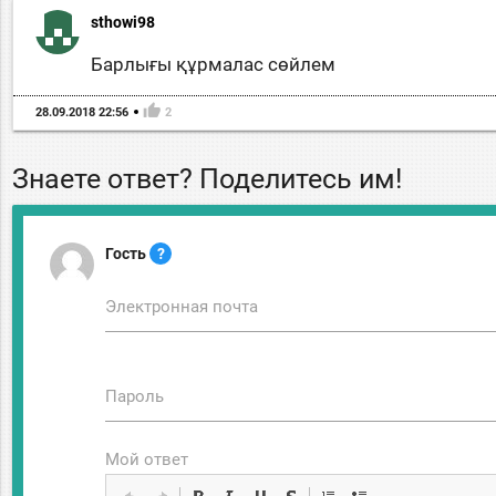
sthowi98
Барлығы құрмалас сөйлем
thumb_up
28.09.2018 22:56
2
Знаете ответ? Поделитесь им!
Гость
?
Электронная почта
Пароль
Мой ответ