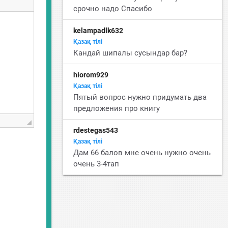
срочно надо Спасибо
kelampadlk632
Қазақ тiлi
Кандай шипалы сусындар бар?
hiorom929
Қазақ тiлi
Пятый вопрос нужно придумать два
предложения про книгу
rdestegas543
Қазақ тiлi
Дам 66 балов мне очень нужно очень
очень 3-4тап