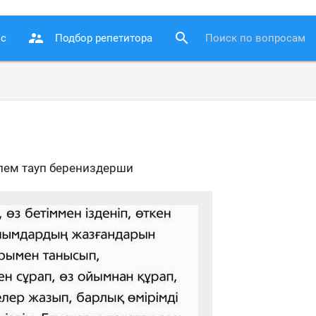
supervisor_account
search
ос
Подбор репетитора
лем тауп берениздерши