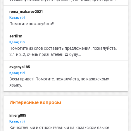
roma_makarov2021
Қазақ тiлi
Помогите пожалуйста!!
serfil1n
Қазақ тiлi
Помогите из слов составить предложения, пожалуйста.
2.1 и 2.2, очень признателен 🔮 буду...
evgenya185
Қазақ тiлi
Всем привет! Помогите, пожалуйста, по казахскому
языку.
Интересные вопросы
lmierg885
Қазақ тiлi
Качественый и относительный на казахском языке