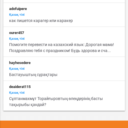
adofuipere
Қазақ тiлi
как пишется карагер или каракер
ourer457
Қазақ тiлi
Помогите перевести на казахский язык: Дорогая мама!
Поздравляю тебя с праздником! Будь здорова и сча...
hayhesedere
Қазақ тiлi
Бастауыштың сұрақтары
deaiderat115
Қазақ тiлi
Сұлтанмахмұт Торайғыровтың өлеңдерінің басты
тақырыбы қандай?