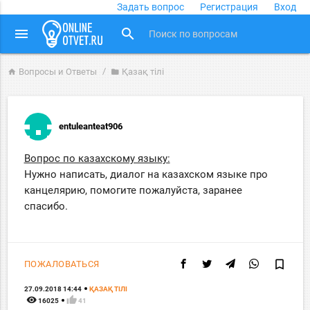
Задать вопрос
Регистрация
Вход
close
menu
search
Вопросы и Ответы
Қазақ тiлi
home
folder
entuleanteat906
Вопрос по казахскому языку:
Нужно написать, диалог на казахском языке про
канцелярию, помогите пожалуйста, заранее
спасибо.
bookmark_border
ПОЖАЛОВАТЬСЯ
27.09.2018 14:44
ҚАЗАҚ ТIЛI
remove_red_eye
thumb_up
16025
41