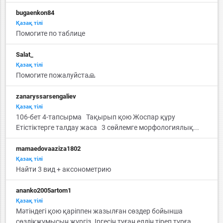
bugaenkon84
Қазақ тiлi
Помогите по таблице
Salat_
Қазақ тiлi
Помогите пожалуйста🙏
zanaryssarsengaliev
Қазақ тiлi
106-бет 4-тапсырма Тақырып қою Жоспар құру
Етістіктерге талдау жаса 3 сөйлемге морфологиялық...
mamaedovaaziza1802
Қазақ тiлi
Найти 3 вид + аксонометрию
ananko2005artom1
Қазақ тiлi
Мәтіндегі қою қаріппен жазылған сөздер бойынша
сөздікжұмысын жүргіз. Іргесін туған елдің тіреп тұрға...