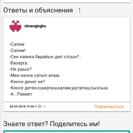
Ответы и объяснения
1
sknengingho
-Салем
-Салем!
-Сен каякка барайын деп отсын?..
-Базарга.
-Не ушын?
-Мен кенсе сатып алам.
-Кенсе денег не?
-Кенсе деген;оширгиш,калам,уштагиш,сызгыш.
-А...Рахмет
thumb_up
Пожаловаться
28.09.2018 10:46
32
Знаете ответ? Поделитесь им!