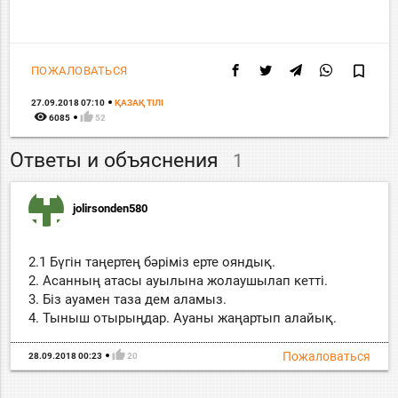
bookmark_border
ПОЖАЛОВАТЬСЯ
27.09.2018 07:10
ҚАЗАҚ ТIЛI
remove_red_eye
thumb_up
6085
52
Ответы и объяснения
1
jolirsonden580
2.1 Бүгін таңертең бәріміз ерте ояндық.
2. Асанның атасы ауылына жолаушылап кетті.
3. Біз ауамен таза дем аламыз.
4. Тыныш отырыңдар. Ауаны жаңартып алайық.
thumb_up
Пожаловаться
28.09.2018 00:23
20