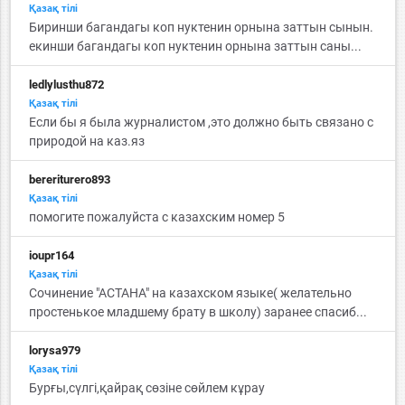
Қазақ тiлi
Биринши багандагы коп нуктенин орнына заттын сынын.
екинши багандагы коп нуктенин орнына заттын саны...
ledlylusthu872
Қазақ тiлi
Если бы я была журналистом ,это должно быть связано с
природой на каз.яз
bereriturero893
Қазақ тiлi
помогите пожалуйста с казахским номер 5
ioupr164
Қазақ тiлi
Сочинение "АСТАНА" на казахском языке( желательно
простенькое младшему брату в школу) заранее спасиб...
lorysa979
Қазақ тiлi
Бурғы,сүлгі,қайрақ сөзіне сөйлем кұрау