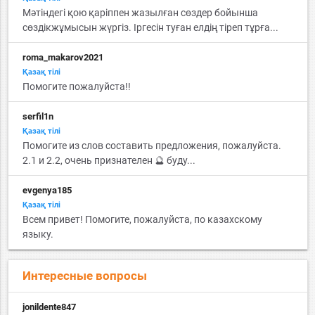
Мәтіндегі қою қаріппен жазылған сөздер бойынша
сөздікжұмысын жүргіз. Іргесін туған елдің тіреп тұрға...
roma_makarov2021
Қазақ тiлi
Помогите пожалуйста!!
serfil1n
Қазақ тiлi
Помогите из слов составить предложения, пожалуйста.
2.1 и 2.2, очень признателен 🔮 буду...
evgenya185
Қазақ тiлi
Всем привет! Помогите, пожалуйста, по казахскому
языку.
Интересные вопросы
jonildente847