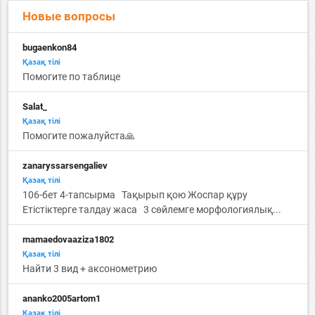
Новые вопросы
bugaenkon84
Қазақ тiлi
Помогите по таблице
Salat_
Қазақ тiлi
Помогите пожалуйста🙏
zanaryssarsengaliev
Қазақ тiлi
106-бет 4-тапсырма Тақырып қою Жоспар құру
Етістіктерге талдау жаса 3 сөйлемге морфологиялық...
mamaedovaaziza1802
Қазақ тiлi
Найти 3 вид + аксонометрию
ananko2005artom1
Қазақ тiлi