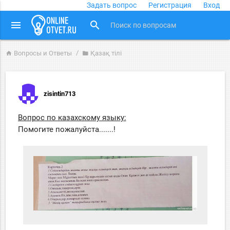
Задать вопрос
Регистрация
Вход
close
menu
search
Вопросы и Ответы
Қазақ тiлi
home
folder
zisintin713
Вопрос по казахскому языку:
Помогите пожалуйста.......!