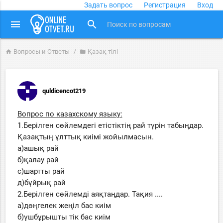
Задать вопрос
Регистрация
Вход
close
menu
search
Вопросы и Ответы
Қазақ тiлi
home
folder
quldicencot219
Вопрос по казахскому языку:
1.Берілген сөйлемдегі етістіктің рай түрін табыңдар.
Қазақтың ұлттық киімі жойылмасын.
а)ашық рай
б)қалау рай
с)шартты рай
д)бұйрық рай
2.Берілген сөйлемді аяқтаңдар. Тақия ....
а)дөңгелек жеңіл бас киім
б)үшбұрышты тік бас киім