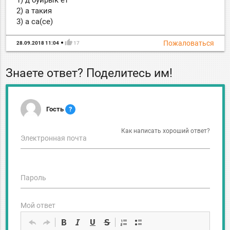
2) а такия
3) а са(се)
thumb_up
Пожаловаться
28.09.2018 11:04
17
Знаете ответ? Поделитесь им!
Гость
?
Как написать хороший ответ?
Электронная почта
Пароль
Мой ответ