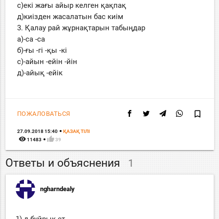
с)екі жағы айыр келген қақпақ
д)киізден жасалатын бас киім
3. Қалау рай жұрнақтарын табыңдар
а)-са -са
б)-ғы -гі -қы -кі
с)-айын -ейін -йін
д)-айық -ейік
bookmark_border
ПОЖАЛОВАТЬСЯ
27.09.2018 15:40
ҚАЗАҚ ТIЛI
remove_red_eye
thumb_up
11483
39
Ответы и объяснения
1
ngharndealy
1) д буйрык ет