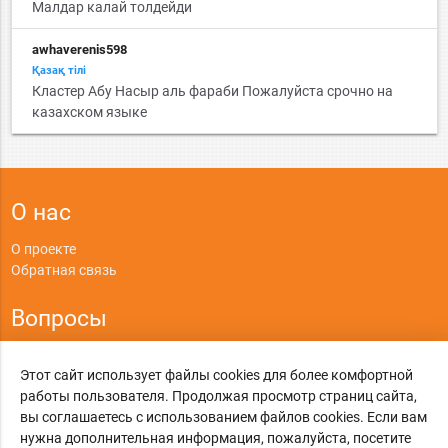
Малдар калай толдейди
awhaverenis598
Қазақ тiлi
Кластер Абу Насыр аль фараби Пожалуйста срочно на
казахском языке
О нас
О проекте
Обратная связь
Вопросы
Правила
Этот сайт использует файлы cookies для более комфортной
Политика конфиденциальности
работы пользователя. Продолжая просмотр страниц сайта,
вы соглашаетесь с использованием файлов cookies. Если вам
©
Online-Otvet.ru
, 2012-2026
нужна дополнительная информация, пожалуйста, посетите