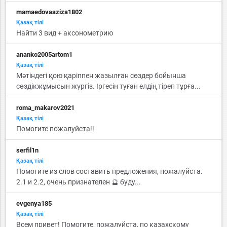
mamaedovaaziza1802
Қазақ тiлi
Найти 3 вид + аксонометрию
ananko2005artom1
Қазақ тiлi
Мәтіндегі қою қаріппен жазылған сөздер бойынша
сөздікжұмысын жүргіз. Іргесін туған елдің тіреп тұрға...
roma_makarov2021
Қазақ тiлi
Помогите пожалуйста!!
serfil1n
Қазақ тiлi
Помогите из слов составить предложения, пожалуйста.
2.1 и 2.2, очень признателен 🔮 буду...
evgenya185
Қазақ тiлi
Всем привет! Помогите, пожалуйста, по казахскому