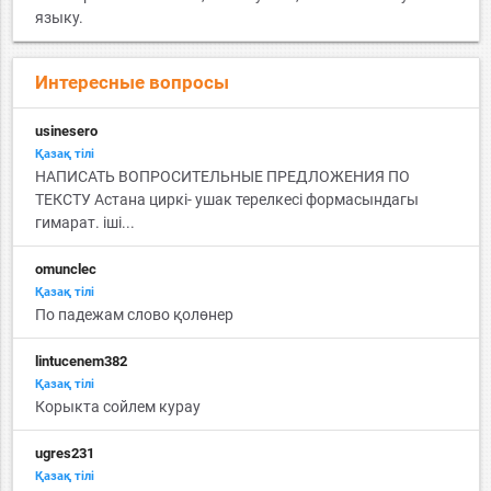
языку.
Интересные вопросы
usinesero
Қазақ тiлi
НАПИСАТЬ ВОПРОСИТЕЛЬНЫЕ ПРЕДЛОЖЕНИЯ ПО
ТЕКСТУ Астана циркi- ушак терелкесi формасындагы
гимарат. iшi...
omunclec
Қазақ тiлi
По падежам слово қолөнер
lintucenem382
Қазақ тiлi
Корыкта сойлем курау
ugres231
Қазақ тiлi