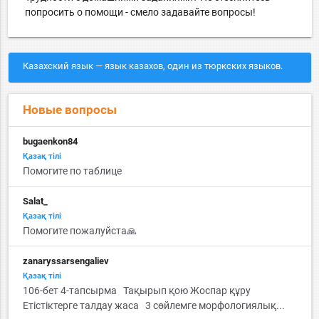
попросить о помощи - смело задавайте вопросы!
Казахский язык — язык казахов, один из тюркских языков.
Новые вопросы
bugaenkon84
Қазақ тiлi
Помогите по таблице
Salat_
Қазақ тiлi
Помогите пожалуйста🙏
zanaryssarsengaliev
Қазақ тiлi
106-бет 4-тапсырма Тақырып қою Жоспар құру
Етістіктерге талдау жаса 3 сөйлемге морфологиялық...