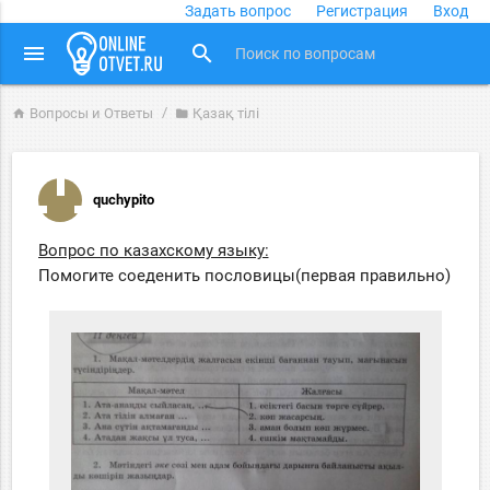
Задать вопрос
Регистрация
Вход
close
menu
search
Вопросы и Ответы
Қазақ тiлi
home
folder
quchypito
Вопрос по казахскому языку:
Помогите соеденить пословицы(первая правильно)