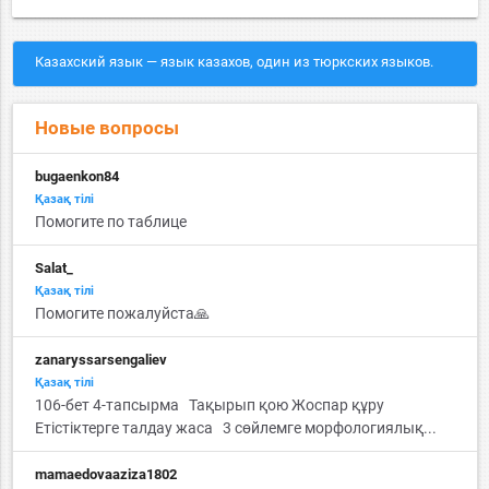
Казахский язык — язык казахов, один из тюркских языков.
Новые вопросы
bugaenkon84
Қазақ тiлi
Помогите по таблице
Salat_
Қазақ тiлi
Помогите пожалуйста🙏
zanaryssarsengaliev
Қазақ тiлi
106-бет 4-тапсырма Тақырып қою Жоспар құру
Етістіктерге талдау жаса 3 сөйлемге морфологиялық...
mamaedovaaziza1802