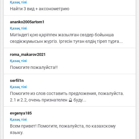
Қазақ тiлi
Найти 3 вид + аксонометрию
ananko2005artom1
Қазақ тiлi
Мәтіндегі қою қаріппен жазылған сөздер бойынша
сөздікжұмысын жүргіз. Іргесін туған елдің тіреп тұрға...
roma_makarov2021
Қазақ тiлi
Помогите пожалуйста!!
serfil1n
Қазақ тiлi
Помогите из слов составить предложения, пожалуйста.
2.1 и 2.2, очень признателен 🔮 буду...
evgenya185
Қазақ тiлi
Всем привет! Помогите, пожалуйста, по казахскому
языку.