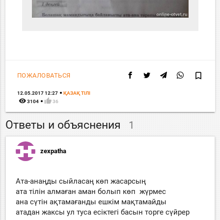
bookmark_border
ПОЖАЛОВАТЬСЯ
12.05.2017 12:27
ҚАЗАҚ ТIЛI
remove_red_eye
thumb_up
3104
36
Ответы и объяснения
1
zexpatha
Ата-анаңды сыйласаң көп жасарсың
ата тілін алмаған аман болып көп жүрмес
ана сүтін ақтамағанды ешкім мақтамайды
атадан жаксы ул туса есіктегі басын торге сүйрер