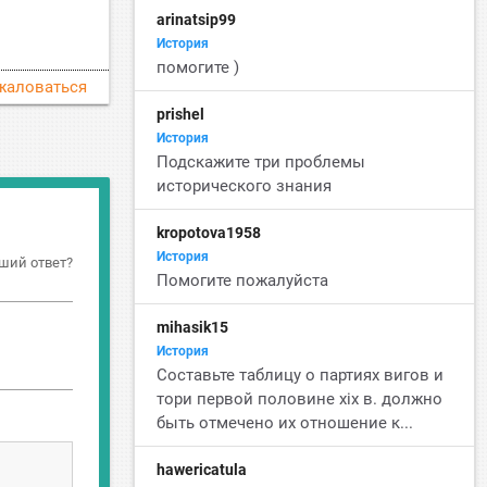
arinatsip99
История
помогите )
жаловаться
prishel
История
Подскажите три проблемы
исторического знания
kropotova1958
История
ший ответ?
Помогите пожалуйста
mihasik15
История
Cоставьте таблицу о партиях вигов и
тори первой половине xix в. должно
быть отмечено их отношение к...
hawericatula