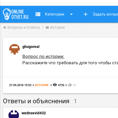
view_list
arrow_drop_down
add
Категории
Задать вопр
Вопросы и Ответы
История
home
folder
ghugoreal
Вопрос по истории:
Расскажите что требовать для того чтобы с
remove_red_eye
thumb_up
27.09.2018 19:53
ИСТОРИЯ
4735
41
Ответы и объяснения
1
wednsevid432