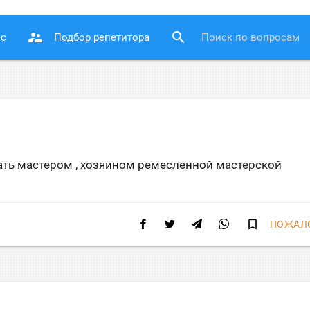
supervisor_account
search
ос
Подбор репетитора
тать мастером , хозяином ремесленной мастерской
bookmark_border
ПОЖАЛ