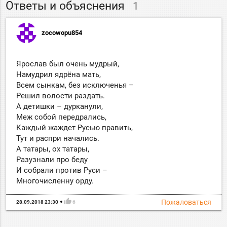
Ответы и объяснения
1
zocowopu854
Ярослав был очень мудрый,
Намудрил ядрёна мать,
Всем сынкам, без исключенья –
Решил волости раздать.
А детишки – дурканули,
Меж собой передрались,
Каждый жаждет Русью править,
Тут и распри начались.
А татары, ох татары,
Разузнали про беду
И собрали против Руси –
Многочисленну орду.
thumb_up
Пожаловаться
28.09.2018 23:30
6