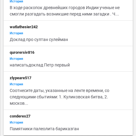
История
В ходе раскопок древнейших городов Индии ученые не
смогли разгадать возникшие перед ними загадки . Ч...
watlathesier242
История
Доклад про султан сулейман
qurorersiv816
История
написатьдоклад Петр первый
zlypeare517
История
Соотнесите даты, указанные на ленте времени, со
следующими сбытиями: 1. Куликовская битва, 2.
москов...
conderes27
История
Памятники палеолита бариказган