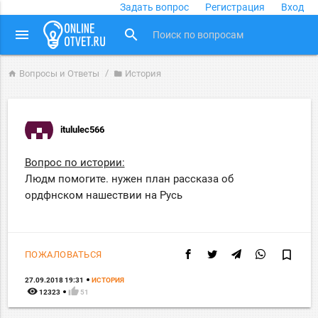
Задать вопрос
Регистрация
Вход
close
menu
search
Вопросы и Ответы
История
home
folder
itululec566
Вопрос по истории:
Людм помогите. нужен план рассказа об
ордфнском нашествии на Русь
bookmark_border
ПОЖАЛОВАТЬСЯ
27.09.2018 19:31
ИСТОРИЯ
remove_red_eye
thumb_up
12323
51