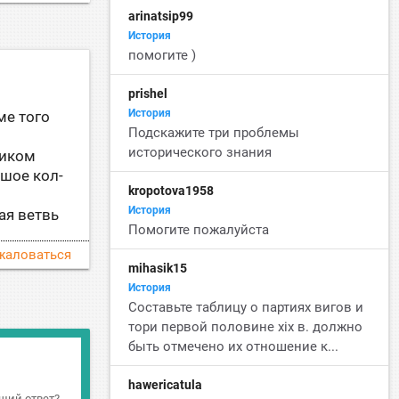
arinatsip99
История
помогите )
prishel
История
ме того
Подскажите три проблемы
исторического знания
ником
ьшое кол-
kropotova1958
История
вая ветвь
Помогите пожалуйста
жаловаться
mihasik15
История
Cоставьте таблицу о партиях вигов и
тори первой половине xix в. должно
быть отмечено их отношение к...
hawericatula
ший ответ?