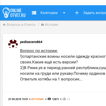
view_list
arrow_drop_down
add
Категории
Задать вопр
Вопросы и Ответы
История
home
folder
pedisecers864
Вопрос по истории:
!)спартанские воины носили одежду красного
своих.Какие ещё есть версии?
2)В Риме.уе в период ранней республики,с
носили на груди или рукаву.Почему ордено
Ответьте хотябы на 1 вопросик...
remove_red_eye
thumb_up
27.09.2018 19:07
ИСТОРИЯ
12871
14