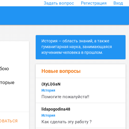
Задать вопрос
Регистрация
Вход
close
История — область знаний, а также
гуманитарная наука, занимающаяся
изучением человека в прошлом.
 бою
Новые вопросы
оторые
{XyLi}GaN
История
Помогите пожалуйста!!
lidapogodina48
История
ОВАТЬСЯ
Как сделать эту работу ?