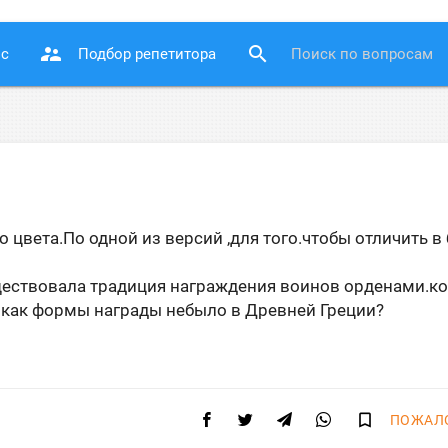
supervisor_account
search
ос
Подбор репетитора
 цвета.По одной из версий ,для того.чтобы отличить в
уществовала традиция награждения воинов орденами.к
в как формы награды небыло в Древней Греции?
bookmark_border
ПОЖАЛ