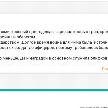
ами, красный цвет одежды скрывал кровь от ран, кро
 войны и оберегом.
дарством. Долгое время война для Рима была "источ
простых солдат до офицеров, поэтому требовалось бол
здо меньше. Да и наградой в основном служила олифко
По
Как написать хоро