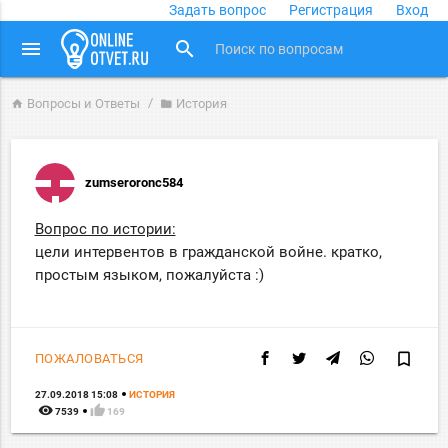
Задать вопрос
Регистрация
Вход
close
menu
search
Вопросы и Ответы
История
home
folder
zumseroronc584
Вопрос по истории:
цели интервентов в гражданской войне. кратко,
простым языком, пожалуйста :)
bookmark_border
ПОЖАЛОВАТЬСЯ
27.09.2018 15:08
ИСТОРИЯ
remove_red_eye
thumb_up
7539
169