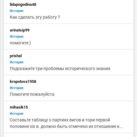
lidapogodina48
История
Как сделать эту работу ?
arinatsip99
История
помогите )
prishel
История
Подскажите три проблемы исторического знания
kropotova1958
История
Помогите пожалуйста
mihasik15
История
Cоставьте таблицу о партиях вигов и тори первой
половине xix в. должно быть отмечено их отношение к...