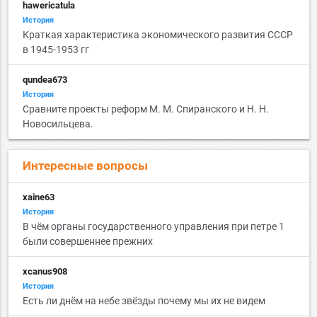
hawericatula
История
Краткая характеристика экономического развития СССР
в 1945-1953 гг
qundea673
История
Сравните проекты реформ М. М. Спиранского и Н. Н.
Новосильцева.
Интересные вопросы
xaine63
История
В чём органы государственного управления при петре 1
были совершеннее прежних
xcanus908
История
Есть ли днём на небе звёзды почему мы их не видем