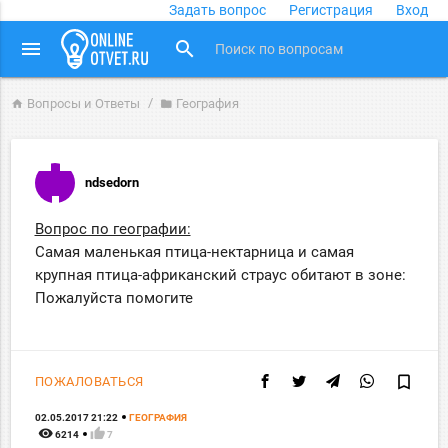
Задать вопрос
Регистрация
Вход
close
menu
search
Вопросы и Ответы
География
home
folder
ndsedorn
Вопрос по географии:
Самая маленькая птица-нектарница и самая
крупная птица-африканский страус обитают в зоне:
Пожалуйста помогите
bookmark_border
ПОЖАЛОВАТЬСЯ
02.05.2017 21:22
ГЕОГРАФИЯ
remove_red_eye
thumb_up
6214
7