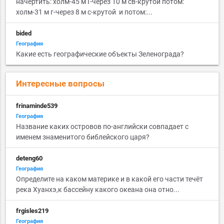
начертить: холм-45 м Г-через 10 м св-крутой потом:
холм-31 м г-через 8 м с-крутой и потом:...
bided
География
Какие есть географические объекты Зеленограда?
Интересные вопросы
frinaminde539
География
Название каких островов по-английски совпадает с
именем знаменитого библейского царя?
deteng60
География
Определите на каком материке и в какой его части течёт
река Хуанхэ,к бассейну какого океана она отно...
frgisles219
География