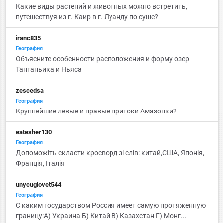
Какие виды растений и животных можно встретить,
путешествуя из г. Каир в г. Луанду по суше?
iranc835
География
Объясните особенности расположения и форму озер
Танганьика и Ньяса
zescedsa
География
Крупнейшие левые и правые притоки Амазонки?
eatesher130
География
Допоможіть скласти кросворд зі слів: китай,США, Японія,
Франція, Італія
unycuglovet544
География
С каким государством Россия имеет самую протяженную
границу:А) Украина Б) Китай В) Казахстан Г) Монг...