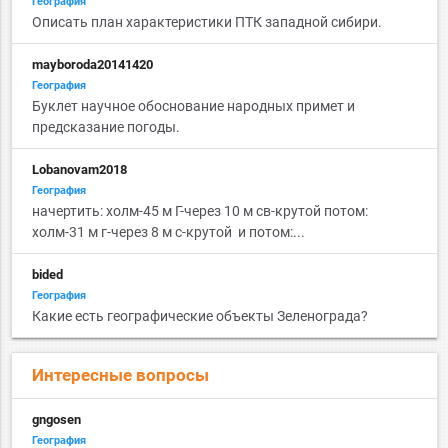
География
Описать план характеристики ПТК западной сибири.
mayboroda20141420
География
Буклет научное обоснование народных примет и
предсказание погоды.
Lobanovam2018
География
начертить: холм-45 м Г-через 10 м св-крутой потом:
холм-31 м г-через 8 м с-крутой и потом:...
bided
География
Какие есть географические объекты Зеленограда?
Интересные вопросы
gngosen
География