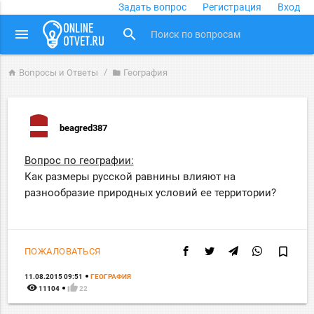
Задать вопрос
Регистрация
Вход
close
menu
search
Вопросы и Ответы
География
home
folder
beagred387
Вопрос по географии:
Как размеры русской равнины влияют на
разнообразие природных условий ее территории?
bookmark_border
ПОЖАЛОВАТЬСЯ
11.08.2015 09:51
ГЕОГРАФИЯ
remove_red_eye
thumb_up
11104
22