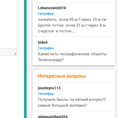
Lobanovam2018
География
начертить: холм-45 м Г-через 10 м св-
крутой потом: холм-31 м г-через 8 м
с-крутой и потом:...
bided
География
Какие есть географические объекты
Зеленограда?
Интересные вопросы
jountepra113
География
Получите баллы за лёгкий вопрос!!!
самый большой материк?
xalmeainthan924