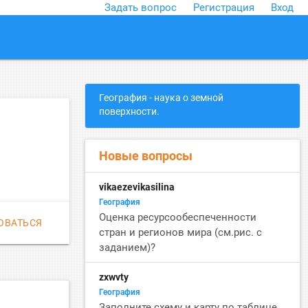
Задать вопрос
Регистрация
Вход
close
География - наука о земной
поверхности.
Новые вопросы
vikaezevikasilina
География
Оценка ресурсообеспеченности
ОВАТЬСЯ
стран и регионов мира (см.рис. с
заданием)?
zxwvty
География
Заполните схему и карту по таблице