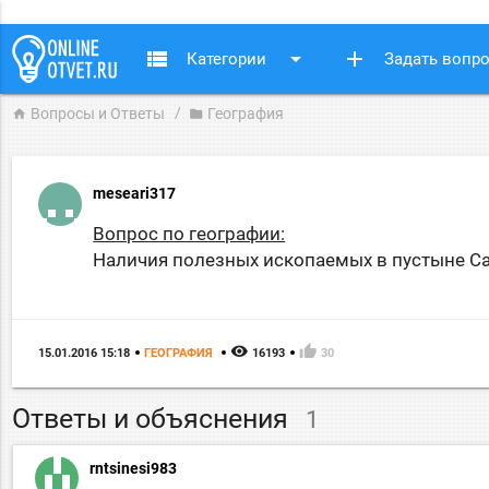
view_list
arrow_drop_down
add
Категории
Задать вопр
Вопросы и Ответы
География
home
folder
meseari317
Вопрос по географии:
Наличия полезных ископаемых в пустыне Сах
remove_red_eye
thumb_up
15.01.2016 15:18
ГЕОГРАФИЯ
16193
30
Ответы и объяснения
1
rntsinesi983