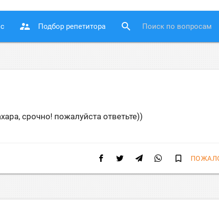
supervisor_account
search
ос
Подбор репетитора
ара, срочно! пожалуйста ответьте))
bookmark_border
ПОЖАЛ