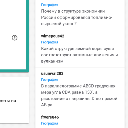
География
Почему в структуре экономики
России сформировался топливно-
сырьевой уклон?
wimepous42
География
Какой структуре земной коры суши
соответствуют активные движения и
вулканизм
usuieval283
География
В параллелограмме ABCD градусная
мера угла CDA равна 150`, а
расстояние от вершины D до прямой
тветы на
AB ра...
frvere846
География