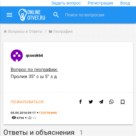
Задать вопрос
Регистрация
Вход
close
menu
search
Вопросы и Ответы
География
home
folder
qcosok64
Вопрос по географии:
Пролив 35° с ш 5° з д
bookmark_border
ПОЖАЛОВАТЬСЯ
05.05.2016 09:17
ГЕОГРАФИЯ
remove_red_eye
thumb_up
6794
18
Ответы и объяснения
1