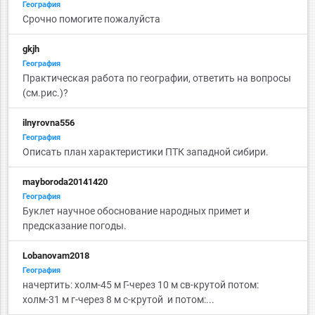
География
Срочно помогите пожалуйста
gkjh
География
Практическая работа по географии, ответить на вопросы
(см.рис.)?
ilnyrovna556
География
Описать план характеристики ПТК западной сибири.
mayboroda20141420
География
Буклет научное обоснование народных примет и
предсказание погоды.
Lobanovam2018
География
начертить: холм-45 м Г-через 10 м св-крутой потом:
холм-31 м г-через 8 м с-крутой и потом:...