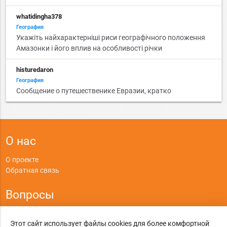
whatidingha378
География
Укажіть найхарактерніші риси географічного положення
Амазонки і його вплив на особливості річки
histuredaron
География
Сообщение о путешественике Евразии, кратко
О нас
О проекте
Обратная связь
Вопросы
Правила
Этот сайт использует файлы cookies для более комфортной
Политика конфиденциальности