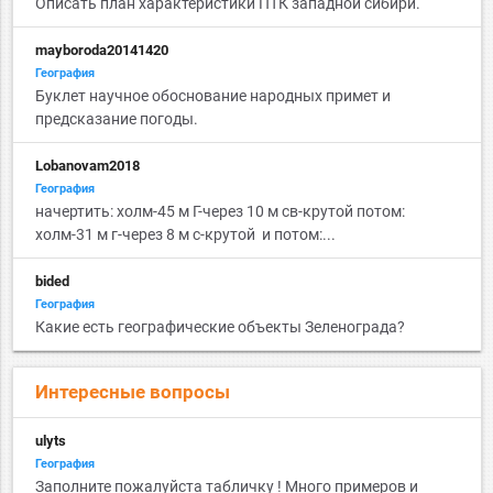
Описать план характеристики ПТК западной сибири.
mayboroda20141420
География
Буклет научное обоснование народных примет и
предсказание погоды.
Lobanovam2018
География
начертить: холм-45 м Г-через 10 м св-крутой потом:
холм-31 м г-через 8 м с-крутой и потом:...
bided
География
Какие есть географические объекты Зеленограда?
Интересные вопросы
ulyts
География
Заполните пожалуйста табличку ! Много примеров и