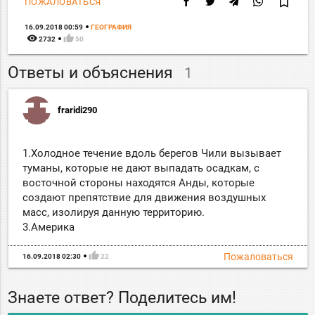
bookmark_border
ПОЖАЛОВАТЬСЯ
16.09.2018 00:59
ГЕОГРАФИЯ
remove_red_eye
thumb_up
2732
50
Ответы и объяснения
1
fraridi290
1.Холодное течение вдоль берегов Чили вызывает
туманы, которые не дают выпадать осадкам, с
восточной стороны находятся Анды, которые
создают препятствие для движения воздушных
масс, изолируя данную территорию.
3.Америка
thumb_up
Пожаловаться
16.09.2018 02:30
22
Знаете ответ? Поделитесь им!