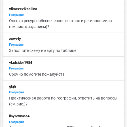
vikaezevikasilina
География
Оценка ресурсообеспеченности стран и регионов мира
(см.рис. с заданием)?
zxwvty
География
Заполните схему и карту по таблице
vladsidor1984
География
Срочно помогите пожалуйста
gkjh
География
Практическая работа по географии, ответить на вопросы
(см.рис.)?
ilnyrovna556
География