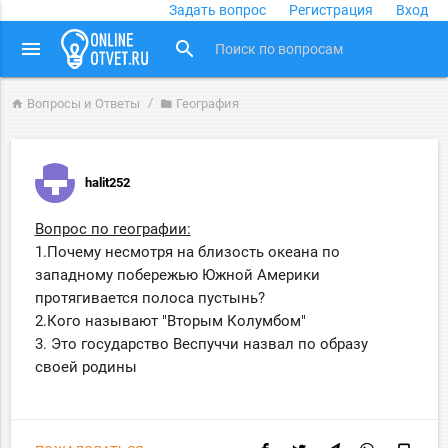
Задать вопрос
Регистрация
Вход
close
menu
search
Вопросы и Ответы
География
home
folder
halit252
Вопрос по географии:
1.Почему несмотря на близость океана по
западному побережью Южной Америки
протягивается полоса пустынь?
2.Кого называют "Вторым Колумбом"
3. Это государство Веспуччи назвал по образу
своей родины