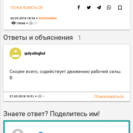
bookmark_border
ПОЖАЛОВАТЬСЯ
26.09.2018 18:54
ЭКОНОМИКА
remove_red_eye
thumb_up
19048
29
Ответы и объяснения
1
qutyatinghul
Скорее всего, содействует движению рабочей силы.
В.
thumb_up
Пожаловаться
27.09.2018 10:51
4
Знаете ответ? Поделитесь им!