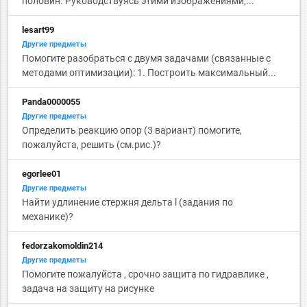
половин. Руководствуясь этими изображениями,...
lesart99
Другие предметы
Помогите разобраться с двумя задачами (связанные с
методами оптимизации): 1. Построить максимальный...
Panda0000055
Другие предметы
Определить реакцию опор (3 вариант) помогите,
пожалуйста, решить (см.рис.)?
egorlee01
Другие предметы
Найти удлинение стержня дельта l (задания по
механике)?
fedorzakomoldin214
Другие предметы
Помогите пожалуйста , срочно защита по гидравлике ,
задача на защиту на рисунке