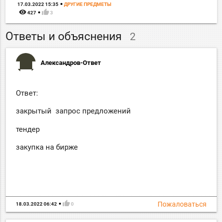
17.03.2022 15:35
ДРУГИЕ ПРЕДМЕТЫ
remove_red_eye
thumb_up
427
3
Ответы и объяснения
2
Александров-Ответ
Ответ:
закрытый запрос предложений
тендер
закупка на бирже
thumb_up
Пожаловаться
18.03.2022 06:42
0