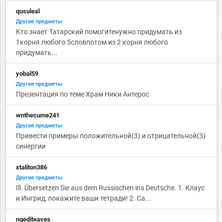
qusuleal
Другие предметы
Кто знает Татарский помогитенужно придумать из
1корня любого 5словпотом из 2 корня любого
придумать...
yobal59
Другие предметы
Презентация по теме Храм Ники Антерос
wnthecume241
Другие предметы
Привести примеры положительной(3) и отрицательной(3)
синергии
xtaliton386
Другие предметы
Ill. Übersetzen Sie aus dem Russischen ins Deutsche. 1. Клаус
и Ингрид, покажите ваши тетради! 2. Са...
ngediteaves