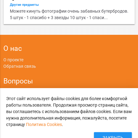
Другие предметы
Можете кинуть фотографии очень забавных бутербродов.
5 штук - 1 спасибо + 3 звезды 10 штук - 1 спаси...
О нас
О проекте
Обратная связь
Вопросы
Правила
Этот сайт использует файлы cookies для более комфортной
Политика конфиденциальности
работы пользователя. Продолжая просмотр страниц сайта,
вы соглашаетесь с использованием файлов cookies. Если вам
©
Online-Otvet.ru
, 2012-2026
нужна дополнительная информация, пожалуйста, посетите
страницу
Политика Cookies
.
Этот сайт использует cookies
Политика Cookies
. Вы можете указать условия
хранения и доступ к cookies в своем браузере.
ЗАКРЫТЬ