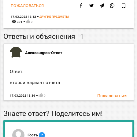
bookmark_border
ПОЖАЛОВАТЬСЯ
17.03.2022 13:12
ДРУГИЕ ПРЕДМЕТЫ
remove_red_eye
thumb_up
301
2
Ответы и объяснения
1
Александров-Ответ
Ответ:
второй вариант отчета
thumb_up
Пожаловаться
17.03.2022 13:36
0
Знаете ответ? Поделитесь им!
Гость
?