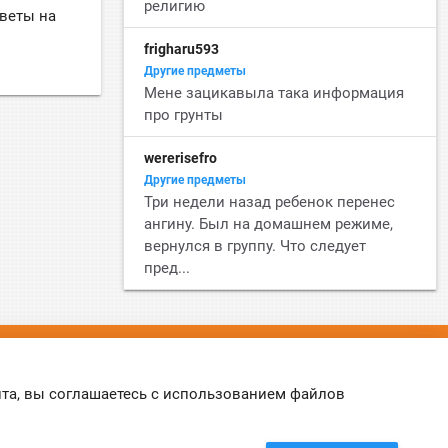
религию
тветы на
frigharu593
Другие предметы
Мене зацикавыла така информация
про грунты
wererisefro
Другие предметы
Три недели назад ребенок перенес
ангину. Был на домашнем режиме,
вернулся в группу. Что следует
пред...
©
Online-Otvet.ru
, 2012-2026
йта, вы соглашаетесь с использованием файлов
Этот сайт использует cookies
Политика Cookies
. Вы можете указать условия
хранения и доступ к cookies в своем браузере.