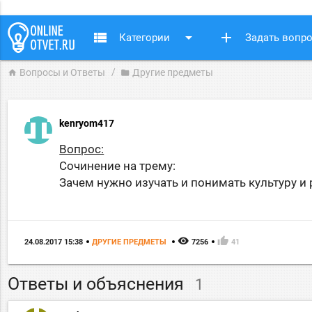
view_list
arrow_drop_down
add
Категории
Задать вопр
Вопросы и Ответы
Другие предметы
home
folder
kenryom417
Вопрос:
Сочинение на трему:
Зачем нужно изучать и понимать культуру и
remove_red_eye
thumb_up
24.08.2017 15:38
ДРУГИЕ ПРЕДМЕТЫ
7256
41
Ответы и объяснения
1