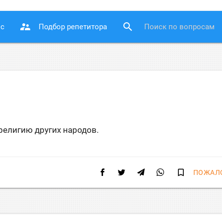
supervisor_account
search
ос
Подбор репетитора
 религию других народов.
bookmark_border
ПОЖАЛ