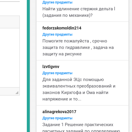
Другие предметы
Найти удлинение стержня дельта l
(задания по механике)?
fedorzakomoldin214
Другие предметы
Помогите пожалуйста , срочно
защита по гидравлике , задача на
защиту на рисунке
lzvtlgvnv
Другие предметы
Для заданной ЭЦс помощью
эквивалентных преобразований и
законов Кирхгофа и Ома найти
напряжение и то...
alinagrekova2017
Другие предметы
Задание 1 Решение практических
расчетных заданий по определению