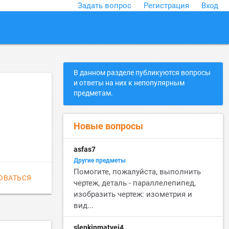
Задать вопрос
Регистрация
Вход
close
В данном разделе публикуются вопросы
и ответы на них к непопулярным
предметам.
Новые вопросы
asfas7
Другие предметы
Помогите, пожалуйста, выполнить
ОВАТЬСЯ
чертеж, деталь - параллелепипед,
изобразить чертеж: изометрия и
вид...
slenkinmatvej4